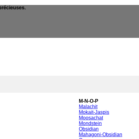
précieuses.
M-N-O-P
Malachit
Mokait-Jaspis
Moosachat
Mondstein
Obsidian
Mahagoni-Obsidian