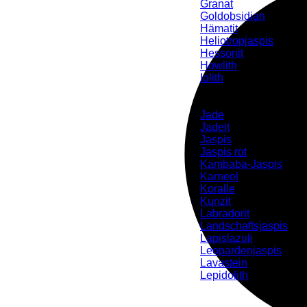
Granat
Goldobsidian
Hämatit
Heliotropjaspis
Hessonit
Howlith
Iolith
J-K-L
Jade
Jadeit
Jaspis
Jaspis rot
Kambaba-Jaspis
Karneol
Koralle
Kunzit
Labradorit
Landschaftsjaspis
Lapislazuli
Leopardenjaspis
Lavastein
Lepidolith