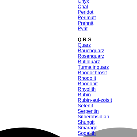
Onyx
Opal
Peridot
Perlmutt
Prehnit
Pyrit
Q-R-S
Quarz
Rauchquarz
Rosenquarz
Rutilquarz
Turmalinquarz
Rhodochrosit
Rhodolit
Rhodonit
Rhyolith
Rubin
Rubin-auf-zoisit
Selenit
Serpentin
Silberobsidian
Shungit
Smaragd
Sodalith