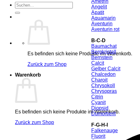
Ametrin
Suche
Angelit
nach:
Apatit
Aquamarin
Aventurin
Aventurin rot
B-C-D
Baumachat
Bergkristall
Es befinden sich keine Produkte im Warenkorb.
Bernstein
Calcit
Zurück zum Shop
Gelber Calcit
Chalcedon
Warenkorb
Charoit
Chrysokoll
Chrysopras
Citrin
Cyanit
Diopsid
Es befinden sich keine Produkte im Warenkorb.
Dumortierit
Zurück zum Shop
F-G-H-I
Falkenauge
Fluorit