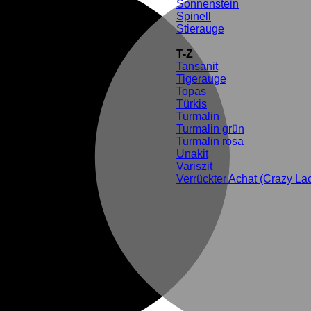
Sonnenstein
Spinell
Stierauge
T-Z
Tansanit
Tigerauge
Topas
Türkis
Turmalin
Turmalin grün
Turmalin rosa
Unakit
Variszit
Verrückter Achat (Crazy La