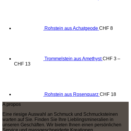
Rohstein aus Achatgeode
CHF
8
Trommelstein aus Amethyst
CHF
3
–
Preisspanne:
CHF
13
CHF 3
bis
CHF 13
Rohstein aus Rosenquarz
CHF
18
A propos
Eine riesige Auswahl an Schmuck und Schmucksteinen
warten auf Sie. Finden Sie Ihre Lieblingsmineralien in
unseren Geschäften. Wir bieten Ihnen einen persönlichen
Service und massgeschneiderte Kreationen.