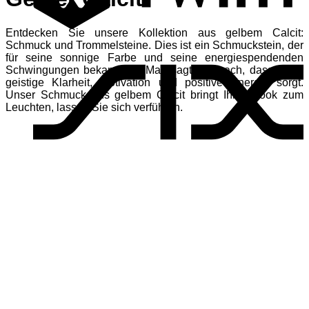
Entdecken Sie unsere Kollektion aus gelbem Calcit:
S
Schmuck und Trommelsteine. Dies ist ein Schmuckstein, der
für seine sonnige Farbe und seine energiespendenden
Schwingungen bekannt ist. Man sagt ihm nach, dass er für
geistige Klarheit, Motivation und positive Energie sorgt.
Unser Schmuck aus gelbem Calcit bringt Ihren Look zum
Leuchten, lassen Sie sich verführen.