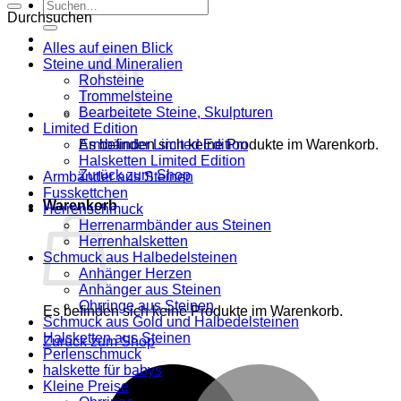
Suche
Durchsuchen
nach:
Alles auf einen Blick
Steine und Mineralien
Rohsteine
Trommelsteine
Bearbeitete Steine, Skulpturen
Limited Edition
Es befinden sich keine Produkte im Warenkorb.
Armbänder Limited Edition
Halsketten Limited Edition
Zurück zum Shop
Armbänder aus Steinen
Fusskettchen
Warenkorb
Herrenschmuck
Herrenarmbänder aus Steinen
Herrenhalsketten
Schmuck aus Halbedelsteinen
Anhänger Herzen
Anhänger aus Steinen
Ohrringe aus Steinen
Es befinden sich keine Produkte im Warenkorb.
Schmuck aus Gold und Halbedelsteinen
Halsketten aus Steinen
Zurück zum Shop
Perlenschmuck
halskette für babys
M
Kleine Preise