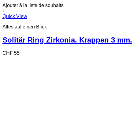
Ajouter à la liste de souhaits
+
Dieses
Quick View
Produkt
Alles auf einen Blick
weist
mehrere
Varianten
Solitär Ring Zirkonia. Krappen 3 mm.
auf.
Die
CHF
55
Optionen
können
auf
der
Produktseite
gewählt
werden