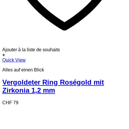
Ajouter à la liste de souhaits
+
Dieses
Quick View
Produkt
Alles auf einen Blick
weist
mehrere
Varianten
Vergoldeter Ring Roségold mit
auf.
Zirkonia 1,2 mm
Die
Optionen
können
CHF
79
auf
der
Produktseite
gewählt
werden