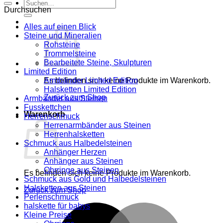
Suche
Durchsuchen
nach:
Alles auf einen Blick
Steine und Mineralien
Rohsteine
Trommelsteine
Bearbeitete Steine, Skulpturen
Limited Edition
Es befinden sich keine Produkte im Warenkorb.
Armbänder Limited Edition
Halsketten Limited Edition
Zurück zum Shop
Armbänder aus Steinen
Fusskettchen
Warenkorb
Herrenschmuck
Herrenarmbänder aus Steinen
Herrenhalsketten
Schmuck aus Halbedelsteinen
Anhänger Herzen
Anhänger aus Steinen
Ohrringe aus Steinen
Es befinden sich keine Produkte im Warenkorb.
Schmuck aus Gold und Halbedelsteinen
Halsketten aus Steinen
Zurück zum Shop
Perlenschmuck
halskette für babys
M
Kleine Preise