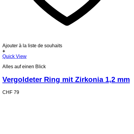
Ajouter à la liste de souhaits
+
Dieses
Quick View
Produkt
Alles auf einen Blick
weist
mehrere
Varianten
Vergoldeter Ring mit Zirkonia 1,2 mm
auf.
Die
CHF
79
Optionen
können
auf
der
Produktseite
gewählt
werden