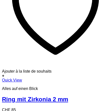
Ajouter à la liste de souhaits
+
Dieses
Quick View
Produkt
Alles auf einen Blick
weist
mehrere
Varianten
Ring mit Zirkonia 2 mm
auf.
Die
CHF
85