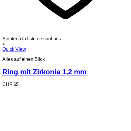
Ajouter à la liste de souhaits
+
Dieses
Quick View
Produkt
Alles auf einen Blick
weist
mehrere
Varianten
Ring mit Zirkonia 1,2 mm
auf.
Die
CHF
65
Optionen
können
auf
der
Produktseite
gewählt
werden