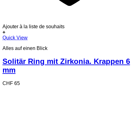
Ajouter à la liste de souhaits
+
Dieses
Quick View
Produkt
Alles auf einen Blick
weist
mehrere
Varianten
Solitär Ring mit Zirkonia. Krappen 6
auf.
mm
Die
Optionen
können
CHF
65
auf
der
Produktseite
gewählt
werden