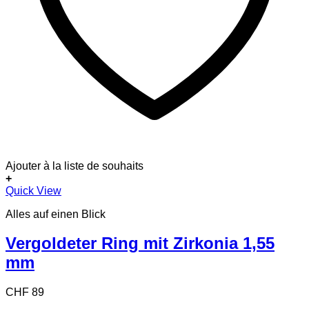
Ajouter à la liste de souhaits
+
Dieses
Quick View
Produkt
Alles auf einen Blick
weist
mehrere
Varianten
Vergoldeter Ring mit Zirkonia 1,55
auf.
mm
Die
Optionen
können
CHF
89
auf