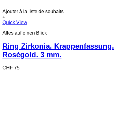
Ajouter à la liste de souhaits
+
Dieses
Quick View
Produkt
Alles auf einen Blick
weist
mehrere
Varianten
Ring Zirkonia. Krappenfassung.
auf.
Roségold. 3 mm.
Die
Optionen
können
CHF
75
auf
der
Produktseite
gewählt
werden