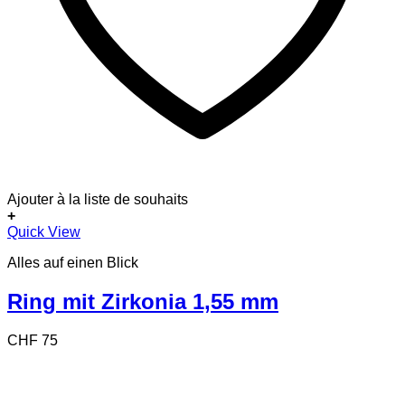
Ajouter à la liste de souhaits
+
Dieses
Quick View
Produkt
Alles auf einen Blick
weist
mehrere
Varianten
Ring mit Zirkonia 1,55 mm
auf.
Die
CHF
75
Optionen
können
auf
der