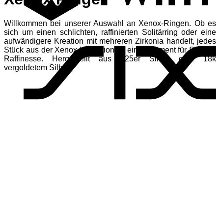
Willkommen bei unserer Auswahl an Xenox-Ringen. Ob es
S
sich um einen schlichten, raffinierten Solitärring oder eine
aufwändigere Kreation mit mehreren Zirkonia handelt, jedes
Stück aus der Xenox-Kollektion ist ein Statement für Stil und
Raffinesse. Hergestellt aus 925er Silber oder 18k
vergoldetem Silber.