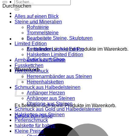
Suche
Durchsuchen
nach:
Alles auf einen Blick
Steine und Mineralien
Rohsteine
Trommelsteine
Bearbeitete Steine, Skulpturen
Limited Edition
Es befinden sich keine Produkte im Warenkorb.
Armbänder Limited Edition
Halsketten Limited Edition
Zurück zum Shop
Armbänder aus Steinen
Fusskettchen
Warenkorb
Herrenschmuck
Herrenarmbänder aus Steinen
Herrenhalsketten
Schmuck aus Halbedelsteinen
Anhänger Herzen
Anhänger aus Steinen
Ohrringe aus Steinen
Es befinden sich keine Produkte im Warenkorb.
Schmuck aus Gold und Halbedelsteinen
Halsketten aus Steinen
Zurück zum Shop
Perlenschmuck
halskette für babys
M
Kleine Preise