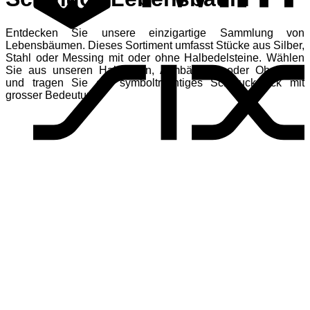
Entdecken Sie unsere einzigartige Sammlung von
S
Lebensbäumen. Dieses Sortiment umfasst Stücke aus Silber,
Stahl oder Messing mit oder ohne Halbedelsteine. Wählen
Sie aus unseren Halsketten, Armbändern oder Ohrringen
und tragen Sie ein symbolträchtiges Schmuckstück mit
grosser Bedeutung.