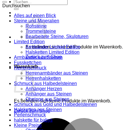
Suche
Durchsuchen
nach:
Alles auf einen Blick
Steine und Mineralien
Rohsteine
Trommelsteine
Bearbeitete Steine, Skulpturen
Limited Edition
Es befinden sich keine Produkte im Warenkorb.
Armbänder Limited Edition
Halsketten Limited Edition
Zurück zum Shop
Armbänder aus Steinen
Fusskettchen
Warenkorb
Herrenschmuck
Herrenarmbänder aus Steinen
Herrenhalsketten
Schmuck aus Halbedelsteinen
Anhänger Herzen
Anhänger aus Steinen
Ohrringe aus Steinen
Es befinden sich keine Produkte im Warenkorb.
Schmuck aus Gold und Halbedelsteinen
Halsketten aus Steinen
Zurück zum Shop
Perlenschmuck
halskette für babys
M
Kleine Preise