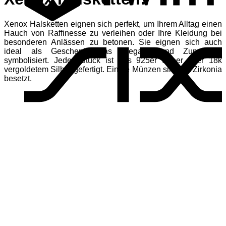
Xenox Halsketten eignen sich perfekt, um Ihrem Alltag einen
S
Hauch von Raffinesse zu verleihen oder Ihre Kleidung bei
besonderen Anlässen zu betonen. Sie eignen sich auch
ideal als Geschenk, das Eleganz und Zuneigung
symbolisiert. Jedes Stück ist aus 925er Silber oder 18k
vergoldetem Silber gefertigt. Einige Münzen sind mit Zirkonia
besetzt.