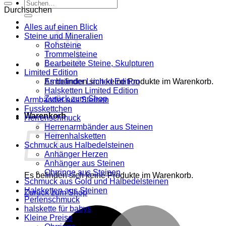
Suche
Durchsuchen
nach:
Alles auf einen Blick
Steine und Mineralien
Rohsteine
Trommelsteine
Bearbeitete Steine, Skulpturen
Limited Edition
Es befinden sich keine Produkte im Warenkorb.
Armbänder Limited Edition
Halsketten Limited Edition
Zurück zum Shop
Armbänder aus Steinen
Fusskettchen
Warenkorb
Herrenschmuck
Herrenarmbänder aus Steinen
Herrenhalsketten
Schmuck aus Halbedelsteinen
Anhänger Herzen
Anhänger aus Steinen
Ohrringe aus Steinen
Es befinden sich keine Produkte im Warenkorb.
Schmuck aus Gold und Halbedelsteinen
Halsketten aus Steinen
Zurück zum Shop
Perlenschmuck
halskette für babys
M
Kleine Preise