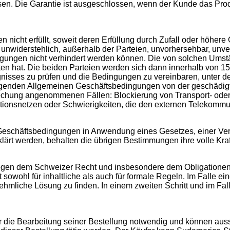
ssen. Die Garantie ist ausgeschlossen, wenn der Kunde das Pro
n nicht erfüllt, soweit deren Erfüllung durch Zufall oder höhere 
 unwiderstehlich, außerhalb der Parteien, unvorhersehbar, un
engungen nicht verhindert werden können. Die von solchen Umstä
en hat. Die beiden Parteien werden sich dann innerhalb von 1
isses zu prüfen und die Bedingungen zu vereinbaren, unter den
iegenden Allgemeinen Geschäftsbedingungen von der geschädigt
rechung angenommenen Fällen: Blockierung von Transport- oder
ionsnetzen oder Schwierigkeiten, die den externen Telekommu
schäftsbedingungen in Anwendung eines Gesetzes, einer Veror
rklärt werden, behalten die übrigen Bestimmungen ihre volle Kra
en dem Schweizer Recht und insbesondere dem Obligationenrech
owohl für inhaltliche als auch für formale Regeln. Im Falle ei
hmliche Lösung zu finden. In einem zweiten Schritt und im Fa
ür die Bearbeitung seiner Bestellung notwendig und können aus