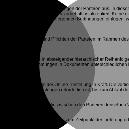
die Gesamtheit der Verpflichtungen der Parteien aus. In dies
 vorgesehenen Bestimmungen vorbehaltlos akzeptiert. Keine d
ind, können sich in die vorliegenden Bedingungen einfügen,
m Ziel, die Rechte und Pflichten der Parteien im Rahmen des 
stzulegen.
umente gebildet, die in absteigender hierarchischer Reihenfol
n zwischen den Bestimmungen in Dokumenten unterschiedliche
m Tag des Absendens der Online-Bestellung in Kraft. Die vorl
en Güter und Dienstleistungen erforderlich ist, bis zum Ablauf
ronische Unterschrift dar, die zwischen den Parteien denselben W
igung per E-Mail, die spätestens zum Zeitpunkt der Lieferung o