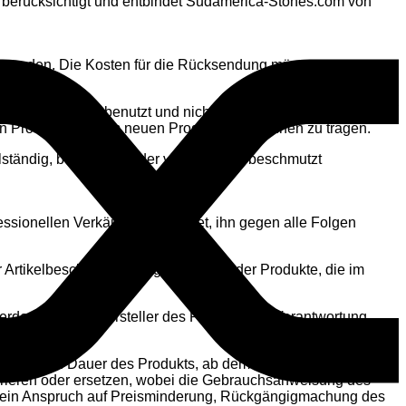
ht berücksichtigt und entbindet Sudamerica-Stones.com von
zusenden. Die Kosten für die Rücksendung müssen vom
reiem Zustand, unbenutzt und nicht aus ihrer ordnungsgemäss
 Produkt und dem neuen Produkt ist von Ihnen zu tragen.
ollständig, beschädigt oder vom Kunden beschmutzt
ionellen Verkäufer verpflichtet, ihn gegen alle Folgen
r Artikelbeschreibung angegeben ist, der Produkte, die im
erden, nur den Hersteller des Produkts zur Verantwortung
endbaren Dauer des Produkts, ab dem Lieferdatum garantiert.
arieren oder ersetzen, wobei die Gebrauchsanweisung des
e ein Anspruch auf Preisminderung, Rückgängigmachung des