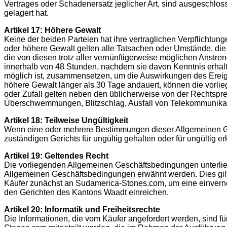
Vertrages oder Schadenersatz jeglicher Art, sind ausgeschlo
gelagert hat.
Artikel 17: Höhere Gewalt
Keine der beiden Parteien hat ihre vertraglichen Verpflichtunge
oder höhere Gewalt gelten alle Tatsachen oder Umstände, die
die von diesen trotz aller vernünftigerweise möglichen Anstr
innerhalb von 48 Stunden, nachdem sie davon Kenntnis erhalt
möglich ist, zusammensetzen, um die Auswirkungen des Ereign
höhere Gewalt länger als 30 Tage andauert, können die vorl
oder Zufall gelten neben den üblicherweise von der Rechtsp
Überschwemmungen, Blitzschlag, Ausfall von Telekommunikat
Artikel 18: Teilweise Ungültigkeit
Wenn eine oder mehrere Bestimmungen dieser Allgemeinen Ge
zuständigen Gerichts für ungültig gehalten oder für ungültig e
Artikel 19: Geltendes Recht
Die vorliegenden Allgemeinen Geschäftsbedingungen unterlieg
Allgemeinen Geschäftsbedingungen erwähnt werden. Dies gilt s
Käufer zunächst an Sudamerica-Stones.com, um eine einverne
den Gerichten des Kantons Waadt einreichen.
Artikel 20: Informatik und Freiheitsrechte
Die Informationen, die vom Käufer angefordert werden, sind f