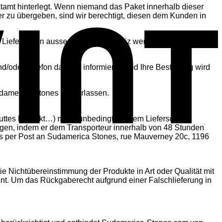
tamt hinterlegt. Wenn niemand das Paket innerhalb dieser
er zu übergeben, sind wir berechtigt, diesen dem Kunden in
. Lieferungen ausserhalb der Schweiz werden nicht
d/oder Telefon darüber informieren und Ihre Bestellung wird
udamerica Stones SA verlassen.
puttes Produkt…) muss unbedingt auf dem Lieferschein
tigen, indem er dem Transporteur innerhalb von 48 Stunden
s per Post an Sudamerica Stones, rue Mauverney 20c, 1196
e Nichtübereinstimmung der Produkte in Art oder Qualität mit
hnt. Um das Rückgaberecht aufgrund einer Falschlieferung in
S