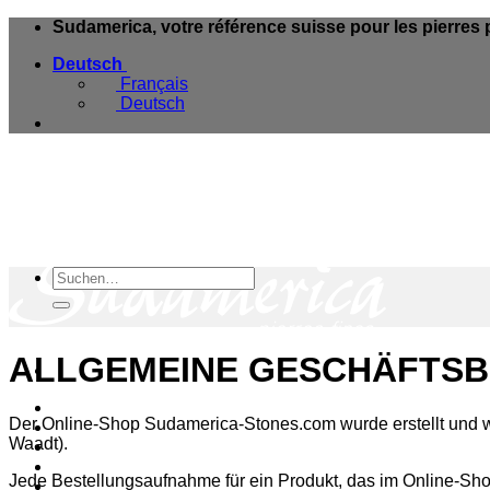
Skip
Sudamerica, votre référence suisse pour les pierres 
to
Deutsch
content
Français
Deutsch
Suche
nach:
ALLGEMEINE GESCHÄFTSB
Online-Shop
Der Online-Shop Sudamerica-Stones.com wurde erstellt und 
Blog Mineralien
Waadt).
Geschäfte
Über uns
Jede Bestellungsaufnahme für ein Produkt, das im Online-Sho
Kontakt