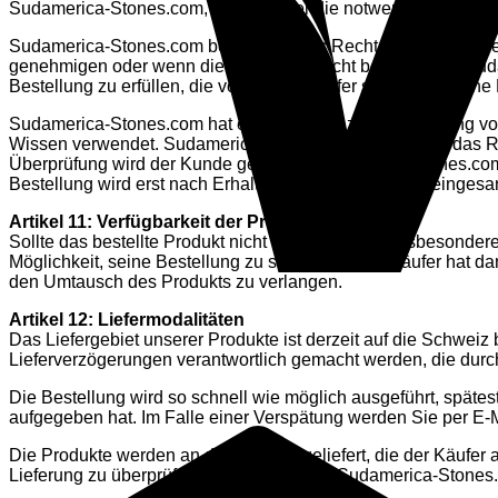
Sudamerica-Stones.com, dass er über die notwendigen Berech
Sudamerica-Stones.com behält sich das Recht vor, die Bearbeitu
genehmigen oder wenn die Bestellung nicht bezahlt wird. Sud
Bestellung zu erfüllen, die von einem Käufer stammt, der eine 
Sudamerica-Stones.com hat ein Verfahren zur Überprüfung von
Wissen verwendet. Sudamerica-Stones.com behält sich das Re
Überprüfung wird der Kunde gebeten, Sudamerica-Stones.com
Bestellung wird erst nach Erhalt und Überprüfung der eingesa
Artikel 11: Verfügbarkeit der Produkte
Sollte das bestellte Produkt nicht verfügbar sein, insbesonder
Möglichkeit, seine Bestellung zu stornieren. Der Käufer hat
den Umtausch des Produkts zu verlangen.
Artikel 12: Liefermodalitäten
Das Liefergebiet unserer Produkte ist derzeit auf die Schweiz
Lieferverzögerungen verantwortlich gemacht werden, die durc
Die Bestellung wird so schnell wie möglich ausgeführt, späte
aufgegeben hat. Im Falle einer Verspätung werden Sie per E-Ma
Die Produkte werden an die Adresse geliefert, die der Käufer 
Lieferung zu überprüfen. Er/Sie informiert Sudamerica-Stones