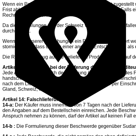
Wenn ein Paket dem Empfänger nicht von der Post zugestellt 
Frist abholt, geht es zurück an Sudamerica Stones SA. Falls 
Rechnung zu stellen.
Da die Bestellungen aus der Schweiz verschickt werden, fall
durchgeführt.
Wenn trotz unserer Bemühungen ein Produkt nicht geliefert we
storniert, ohne dass dies zu einer anderen Entschädigung als 
Die Risiken in Bezug auf die gelieferten Produkte gehen auf
Artikel 13: Probleme bei der Lieferung durch den Spediteu
Jede Anomalie bezüglich der Lieferung (Schaden, fehlendes P
handschriftlich vermerkt werden, zusammen mit der Unterschr
nach dem Lieferdatum die besagten Beschwerden per Einschr
Gland, Schweiz, weiterleiten.
Artikel 14: Falschlieferung
14-a:
Der Käufer muss innerhalb von 7 Tagen nach der Lieferun
den Angaben auf dem Bestellschein einreichen. Jede Beschwerd
Anspruch nehmen zu können, darf der Artikel auf keinen Fall en
14-b :
Die Formulierung dieser Beschwerde gegenüber Sudamer