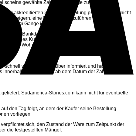
stellscheins gewählte Zahlungsmethode zu verwenden.
ziell akkreditierten Stellen die Zahlung per Kreditkarte nicht
ch zu weigern, eine Lieferung auszuführen oder eine
tsstreit im Gange ist.
e Person die Bankdaten einer anderen Person ohne deren
egitimität des Kunden bestehen. Im Rahmen dieser
 mit einem Wohnsitznachweis zukommen zu lassen. Die
o schnell wie möglich darüber informiert und hat die
rags innerhalb von 30 Tagen ab dem Datum der Zahlung oder
 geliefert. Sudamerica-Stones.com kann nicht für eventuelle
 auf den Tag folgt, an dem der Käufer seine Bestellung
onen vorliegen.
T
 verpflichtet sich, den Zustand der Ware zum Zeitpunkt der
er die festgestellten Mängel.