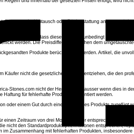
 Regeln und innerhalb der gesetzten Fristen erfolgt, wird nic
ustellung zwecks Umtausch oder Rückerstattung an uns zurück
ttet, vorausgesetzt, dass diese Produkte unbedingt in einwandf
hickt werden. Die Preisdifferenz zwischen dem umgetauschten
ückgesandten Produkte berücksichtigt werden. Artikel, die unv
fer nicht die gesetzliche Garantie entziehen, die den profess
ica-Stones.com nicht der Hersteller ist, ausser wenn dies in de
aftung für fehlerhafte Produkte präsentiert werden.
son oder einem Gut durch einen Fehler des Produkts zugefügt w
r einen Zeitraum von drei Monaten, oder entsprechend der anw
ie nicht den Standardproduktspezifikationen entsprechen, rep
den im Zusammenhang mit fehlerhaften Produkten, insbesonder