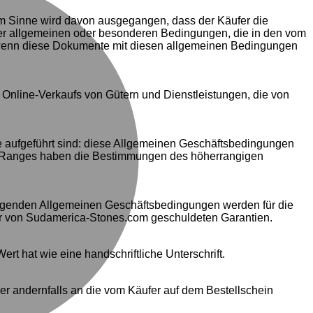
em Sinne wird davon ausgegangen, dass der Käufer die
er allgemeinen oder besonderen Bedingungen, die in den vom
 wenn diese Dokumente mit diesen allgemeinen Bedingungen
Online-Verkaufs von Gütern und Dienstleistungen, die von
ge aufgeführt sind: diese Allgemeinen Geschäftsbedingungen
n Ranges haben die Bestimmungen des höherrangigen
iegenden Allgemeinen Geschäftsbedingungen werden für die
 der von Sudamerica-Stones.com geschuldeten Garantien.
ert hat wie eine handschriftliche Unterschrift.
der andernfalls an die vom Käufer auf dem Bestellschein