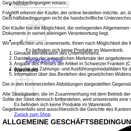
Geschäftsbedingungen voraus.
Suche
nach:
Folglich erkennt der Käufer, der online bestellen möchte, an, 
Geschäftsbedingungen nicht die handschriftliche Unterzeichn
Der Käufer hat die Möglichkeit, die vorliegenden Allgemein
Dokuments in seiner alleinigen Verantwortung liegt.
Wir verpflichten uns unsererseits, Ihnen nach Möglichkeit die 
Es befinden sich keine Produkte im Warenkorb.
Genaue Identifikation des Unternehmens.
Darstellung der wesentlichen Merkmale der angebotenen
Zurück zum Shop
Angabe des Preises der Artikel in Schweizer Franken (
Angabe der Zahlungs- und Ausführungsmodalitäten für di
Warenkorb
Information über das Bestehen des gesetzlichen Widerru
Die in den kommerziellen Abbildungen dargestellten Gegenstän
Alle Streitigkeiten, die im Zusammenhang mit dem Betrieb d
Sollte der Streit dennoch fortbestehen, wird unsererseits ein
Es befinden sich keine Produkte im Warenkorb.
Gegebenenfalls sind ausschliesslich die Gerichte des Kanton
Zurück zum Shop
ALLGEMEINE GESCHÄFTSBEDINGU