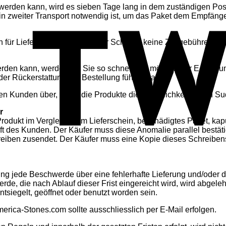
werden kann, wird es sieben Tage lang in dem zuständigen Pos
ein zweiter Transport notwendig ist, um das Paket dem Empfäng
en für Lieferungen innerhalb der Schweiz keine Zollgebühren an
rden kann, werden wir Sie so schnell wie möglich per E-Mail un
der Rückerstattung der Bestellung führen kann.
 den Kunden über, wenn die Produkte die Räumlichkeiten von S
r
rodukt im Vergleich zum Lieferschein, beschädigtes Paket, ka
ift des Kunden. Der Käufer muss diese Anomalie parallel bestä
eiben zusendet. Der Käufer muss eine Kopie dieses Schreiben
g jede Beschwerde über eine fehlerhafte Lieferung und/oder di
e, die nach Ablauf dieser Frist eingereicht wird, wird abgele
tsiegelt, geöffnet oder benutzt worden sein.
ica-Stones.com sollte ausschliesslich per E-Mail erfolgen.