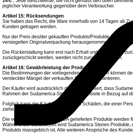
14-c :
Jede Beschwerde, die nicht gemäss den oben definierten
jeglicher Verantwortung gegenüber dem Verbraucher.
Artikel 15: Rücksendungen
Sie haben das Recht, die Ware innerhalb von 14 Tagen ab Z
Kunden getragen werden.
Nur der Preis des/der gekauften Produkts/Produkte wird ersta
versiegelten Originalverpackung herausgenommen, zurückgesc
Die Rückerstattung kann erst nach Erhalt und Prüfung der zur
zurückgeschickt werden, werden nicht zurückgenommen.
Artikel 16: Gewährleistung der Produkte
Die Bestimmungen der vorliegenden Bedingungen können dem Käu
versteckter Mängel der verkauften Sache zu garantieren.
Der Käufer wird ausdrücklich darüber informiert, dass Sudamer
Rahmen der Sudamerica-Stones.com-Website in Bezug auf die H
Folglich kann der Käufer im Falle von Schäden, die einer Per
ziehen.
Die von Sudamerica Stones SA gelieferten Produkte werden fü
Während der Garantiezeit wird Sudamerica Stones Produkte, d
Produkts massgeblich ist. Alle weiteren Ansprüche des Kun