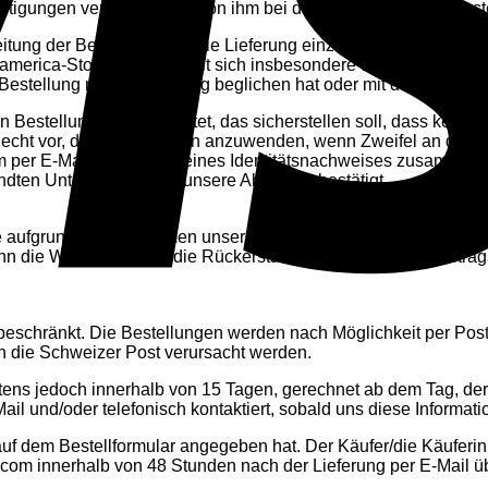
tigungen verfügt, um die von ihm bei der Bestätigung des Be
ng der Bestellung und die Lieferung einzustellen, wenn die offi
america-Stones.com behält sich insbesondere das Recht vor, si
Bestellung nicht vollständig beglichen hat oder mit dem ein Rech
 Bestellungen eingerichtet, das sicherstellen soll, dass kein
cht vor, dieses Verfahren anzuwenden, wenn Zweifel an der L
 per E-Mail eine Kopie eines Identitätsnachweises zusammen
ndten Unterlagen durch unsere Abteilung bestätigt.
e aufgrund von Problemen unserer Lieferanten, wird der Käufer s
 dann die Wahl, entweder die Rückerstattung des gezahlten Bet
 beschränkt. Die Bestellungen werden nach Möglichkeit per Post
h die Schweizer Post verursacht werden.
stens jedoch innerhalb von 15 Tagen, gerechnet ab dem Tag, der
il und/oder telefonisch kontaktiert, sobald uns diese Informati
auf dem Bestellformular angegeben hat. Der Käufer/die Käuferin
.com innerhalb von 48 Stunden nach der Lieferung per E-Mail üb