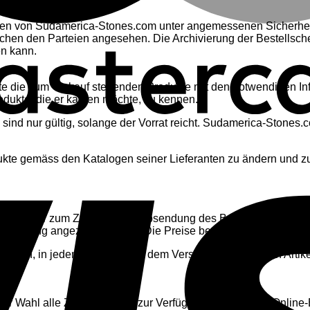
emen von Sudamerica-Stones.com unter angemessenen Sicherhe
chen den Parteien angesehen. Die Archivierung der Bestellsch
en kann.
te die zum Verkauf stehenden Produkte mit den notwendigen Inf
dukte, die er kaufen möchte, zu kennen.
nd nur gültig, solange der Vorrat reicht. Sudamerica-Stones.c
kte gemäss den Katalogen seiner Lieferanten zu ändern und zu
ten nur zum Zeitpunkt der Absendung des Bestellformulars durc
Bestellung angezeigt werden. Die Preise berücksichtigen die a
olgen, in jedem Fall aber vor dem Versand der bestellten Artik
er Wahl alle Zahlungsarten zur Verfügung, die auf dem Online-