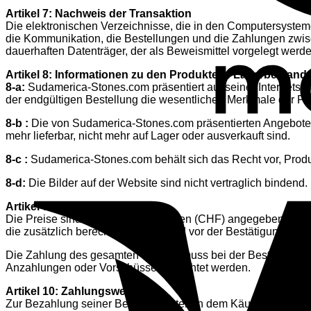
Artikel 7: Nachweis der Transaktion
Die elektronischen Verzeichnisse, die in den Computersyst
die Kommunikation, die Bestellungen und die Zahlungen zwis
dauerhaften Datenträger, der als Beweismittel vorgelegt werd
Artikel 8: Informationen zu den Produkten / Lagerbestand
8-a:
Sudamerica-Stones.com präsentiert auf seiner Internetsei
der endgültigen Bestellung die wesentlichen Merkmale der Pro
8-b :
Die von Sudamerica-Stones.com präsentierten Angebote si
mehr lieferbar, nicht mehr auf Lager oder ausverkauft sind.
8-c :
Sudamerica-Stones.com behält sich das Recht vor, Produ
8-d:
Die Bilder auf der Website sind nicht vertraglich bindend.
Artikel 9: Preis
Die Preise sind in Schweizer Franken (CHF) angegeben und gel
die zusätzlich berechnet werden und vor der Bestätigung der 
Die Zahlung des gesamten Preises muss bei der Bestellung erf
Anzahlungen oder Vorschüsse betrachtet werden.
Artikel 10: Zahlungsweise
Zur Bezahlung seiner Bestellung stehen dem Käufer nach sein