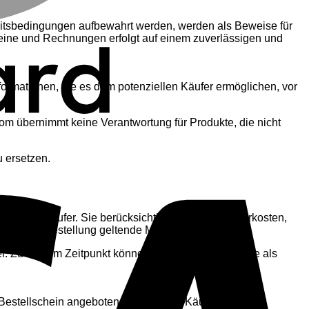
itsbedingungen aufbewahrt werden, werden als Beweise für
eine und Rechnungen erfolgt auf einem zuverlässigen und
ormationen, die es dem potenziellen Käufer ermöglichen, vor
V
om übernimmt keine Verantwortung für Produkte, die nicht
 ersetzen.
h den Käufer. Sie berücksichtigen nicht die Lieferkosten,
m Tag der Bestellung geltende Mehrwertsteuer.
el. Zu keinem Zeitpunkt können die gezahlten Beträge als
Bestellschein angeboten werden. Der Käufer garantiert