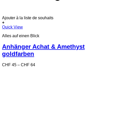
Ajouter à la liste de souhaits
+
Dieses
Quick View
Produkt
Alles auf einen Blick
weist
mehrere
Varianten
Anhänger Achat & Amethyst
auf.
goldfarben
Die
Optionen
können
Preisspanne:
CHF
45
–
CHF
64
auf
CHF 45
der
bis
Produktseite
CHF 64
gewählt
werden