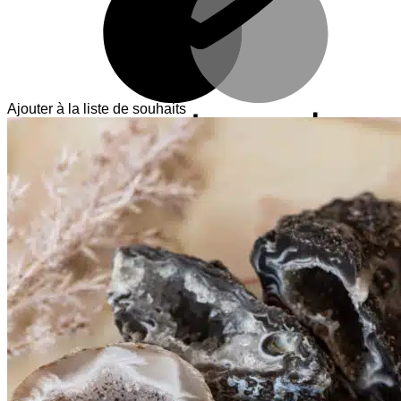
Ajouter à la liste de souhaits
V
T