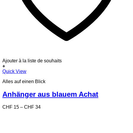
Ajouter à la liste de souhaits
+
Dieses
Quick View
Produkt
Alles auf einen Blick
weist
mehrere
Varianten
Anhänger aus blauem Achat
auf.
Die
Preisspanne:
CHF
15
–
CHF
34
Optionen
CHF 15
können
bis
auf
CHF 34
der
Produktseite