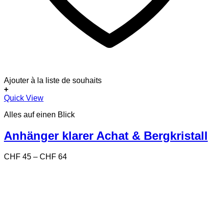
Ajouter à la liste de souhaits
+
Dieses
Quick View
Produkt
Alles auf einen Blick
weist
mehrere
Varianten
Anhänger klarer Achat & Bergkristall
auf.
Die
Preisspanne:
CHF
45
–
CHF
64
Optionen
CHF 45
können
bis
auf
CHF 64
der
Produktseite
gewählt
werden