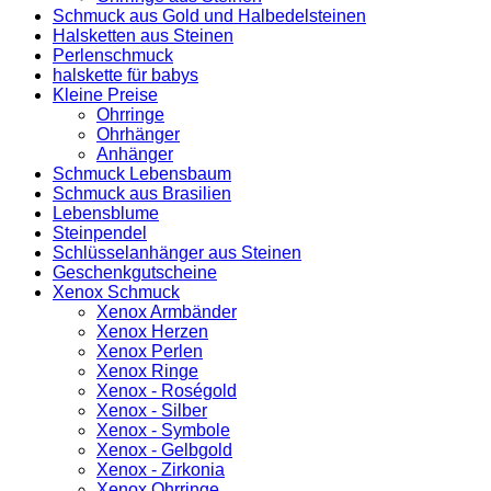
Schmuck aus Gold und Halbedelsteinen
Halsketten aus Steinen
Perlenschmuck
halskette für babys
Kleine Preise
Ohrringe
Ohrhänger
Anhänger
Schmuck Lebensbaum
Schmuck aus Brasilien
Lebensblume
Steinpendel
Schlüsselanhänger aus Steinen
Geschenkgutscheine
Xenox Schmuck
Xenox Armbänder
Xenox Herzen
Xenox Perlen
Xenox Ringe
Xenox - Roségold
Xenox - Silber
Xenox - Symbole
Xenox - Gelbgold
Xenox - Zirkonia
Xenox Ohrringe