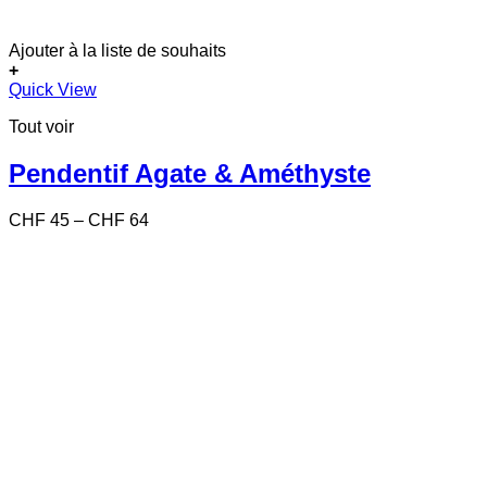
Ajouter à la liste de souhaits
+
Ce
Quick View
produit
Tout voir
a
plusieurs
variations.
Pendentif Agate & Améthyste
Les
options
Price
CHF
45
–
CHF
64
peuvent
range:
être
CHF 45
choisies
through
sur
CHF 64
la
page
du
produit