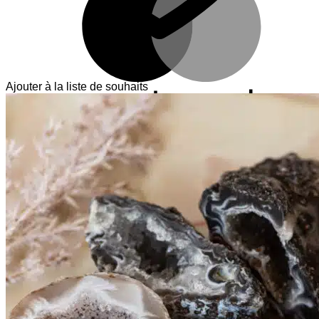
Ajouter à la liste de souhaits
V
T