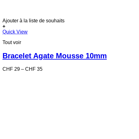
Ajouter à la liste de souhaits
+
Ce
Quick View
produit
Tout voir
a
plusieurs
variations.
Bracelet Agate Mousse 10mm
Les
options
Price
CHF
29
–
CHF
35
peuvent
range:
être
CHF 29
choisies
through
sur
CHF 35
la
page
du
produit