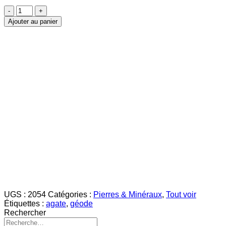
quantité
de
Ajouter au panier
Agate
géode
UGS :
2054
Catégories :
Pierres & Minéraux
,
Tout voir
Étiquettes :
agate
,
géode
Rechercher
Recherche