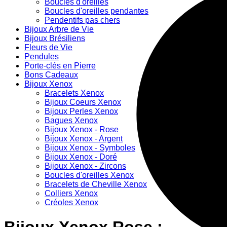
Boucles d'oreilles
Boucles d'oreilles pendantes
Pendentifs pas chers
Bijoux Arbre de Vie
Bijoux Brésiliens
Fleurs de Vie
Pendules
Porte-clés en Pierre
Bons Cadeaux
Bijoux Xenox
Bracelets Xenox
Bijoux Coeurs Xenox
Bijoux Perles Xenox
Bagues Xenox
Bijoux Xenox - Rose
Bijoux Xenox - Argent
Bijoux Xenox - Symboles
Bijoux Xenox - Doré
Bijoux Xenox - Zircons
Boucles d'oreilles Xenox
Bracelets de Cheville Xenox
Colliers Xenox
Créoles Xenox