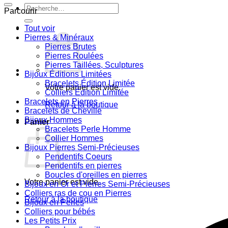
Recherche
Parcourir
pour :
Tout voir
Pierres & Minéraux
Pierres Brutes
Pierres Roulées
Pierres Taillées, Sculptures
Bijoux Éditions Limitées
Bracelets Édition Limitée
Votre panier est vide.
Colliers Édition Limitée
Bracelets en Pierres
Retour à la boutique
Bracelets de Cheville
Bijoux Hommes
Panier
Bracelets Perle Homme
Collier Hommes
Bijoux Pierres Semi-Précieuses
Pendentifs Coeurs
Pendentifs en pierres
Boucles d'oreilles en pierres
Votre panier est vide.
Bijoux en Or et Pierres Semi-Précieuses
Colliers ras de cou en Pierres
Retour à la boutique
Bijoux en Perles
Colliers pour bébés
Les Petits Prix