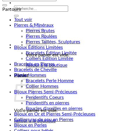
Contact
pour :
Recherche
Parcourir
pour :
Tout voir
Pierres & Minéraux
Pierres Brutes
Pierres Roulées
Pierres Taillées, Sculptures
Bijoux Éditions Limitées
Bracelets Édition Limitée
Votre panier est vide.
Colliers Édition Limitée
Bracelets en Pierres
Retour à la boutique
Bracelets de Cheville
Panier
Bijoux Hommes
Bracelets Perle Homme
Collier Hommes
Bijoux Pierres Semi-Précieuses
Pendentifs Coeurs
Pendentifs en pierres
Boucles d'oreilles en pierres
Votre panier est vide.
Bijoux en Or et Pierres Semi-Précieuses
Colliers ras de cou en Pierres
Retour à la boutique
Bijoux en Perles
Colliers pour bébés