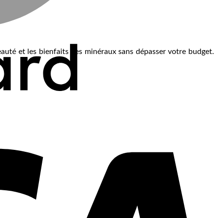
beauté et les bienfaits des minéraux sans dépasser votre budget.
V