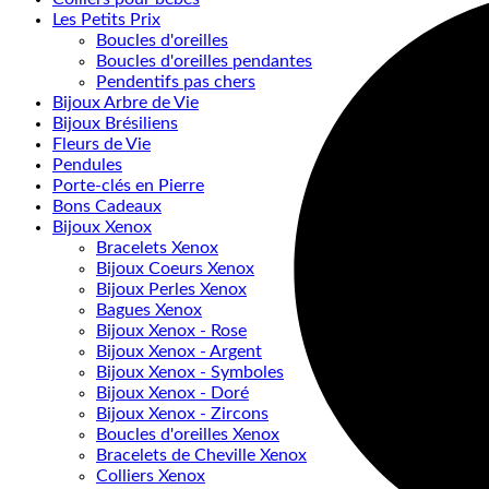
Les Petits Prix
Boucles d'oreilles
Boucles d'oreilles pendantes
Pendentifs pas chers
Bijoux Arbre de Vie
Bijoux Brésiliens
Fleurs de Vie
Pendules
Porte-clés en Pierre
Bons Cadeaux
Bijoux Xenox
Bracelets Xenox
Bijoux Coeurs Xenox
Bijoux Perles Xenox
Bagues Xenox
Bijoux Xenox - Rose
Bijoux Xenox - Argent
Bijoux Xenox - Symboles
Bijoux Xenox - Doré
Bijoux Xenox - Zircons
Boucles d'oreilles Xenox
Bracelets de Cheville Xenox
Colliers Xenox