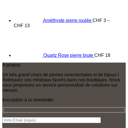
Améthyste pierre roulée
CHF
3
–
Price
CHF
13
range:
CHF 3
through
CHF 13
Quartz Rose pierre brute
CHF
18
A propos
Un très grand choix de pierres ornementales et de bijoux !
Retrouvez vos minéraux favoris dans nos boutiques. Nous
vous proposons un service personnalisé de créations sur
mesure.
Inscription à la newsletter