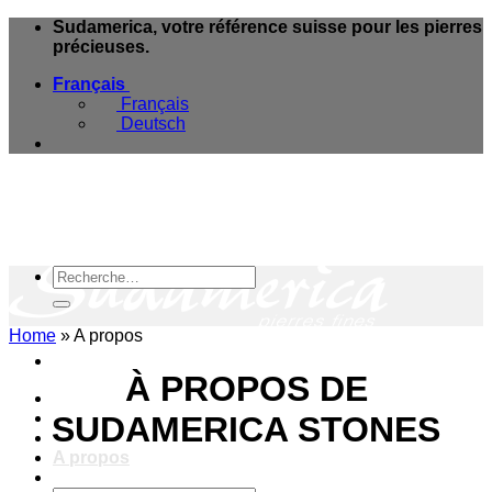
Skip
Sudamerica, votre référence suisse pour les pierres
to
précieuses.
content
Français
Français
Deutsch
Recherche
pour :
Home
»
A propos
À PROPOS DE
e-Boutique
Magasins & Services
SUDAMERICA STONES
Blog Minéraux
A propos
Contact