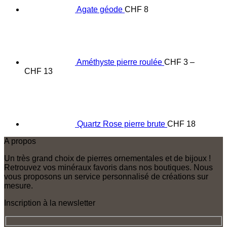
Agate géode
CHF
8
Améthyste pierre roulée
CHF
3
–
Price
CHF
13
range:
CHF 3
through
CHF 13
Quartz Rose pierre brute
CHF
18
A propos
Un très grand choix de pierres ornementales et de bijoux !
Retrouvez vos minéraux favoris dans nos boutiques. Nous
vous proposons un service personnalisé de créations sur
mesure.
Inscription à la newsletter