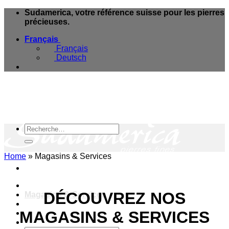
Skip
Sudamerica, votre référence suisse pour les pierres
to
précieuses.
content
Français
Français
Deutsch
Recherche
pour :
Home
»
Magasins & Services
e-Boutique
DÉCOUVREZ NOS
Magasins & Services
Blog Minéraux
MAGASINS & SERVICES
A propos
Contact