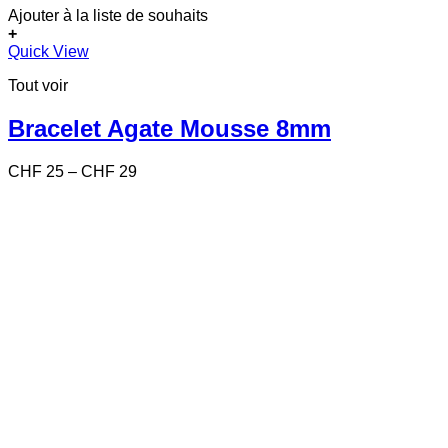
Ajouter à la liste de souhaits
+
Ce
Quick View
produit
Tout voir
a
plusieurs
variations.
Bracelet Agate Mousse 8mm
Les
options
Price
CHF
25
–
CHF
29
peuvent
range:
être
CHF 25
choisies
through
sur
CHF 29
la
page
du
produit