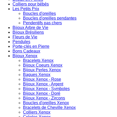
Colliers pour bébés
Les Petits Prix
Boucles d'oreilles
Boucles d'oreilles pendantes
Pendentifs pas chers
Bijoux Arbre de Vie
Bijoux Brésiliens
Fleurs de Vie
Pendules
Porte-clés en Pierre
Bons Cadeaux
Bijoux Xenox
Bracelets Xenox
Bijoux Coeurs Xenox
Bijoux Perles Xenox
Bagues Xenox
Bijoux Xenox - Rose
Bijoux Xenox - Argent
Bijoux Xenox - Symboles
Bijoux Xenox - Doré
Bijoux Xenox - Zircons
Boucles d'oreilles Xenox
Bracelets de Cheville Xenox
Colliers Xenox
Créoles Xenox