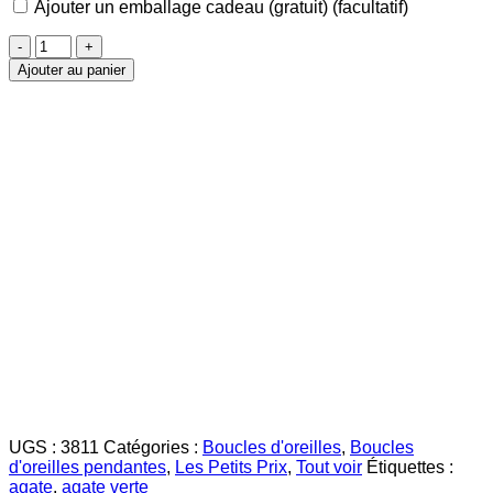
Ajouter un emballage cadeau (gratuit)
(facultatif)
quantité
de
Ajouter au panier
Agate
Verte
Boucles
d'Oreilles
dorées
UGS :
3811
Catégories :
Boucles d'oreilles
,
Boucles
d'oreilles pendantes
,
Les Petits Prix
,
Tout voir
Étiquettes :
agate
,
agate verte