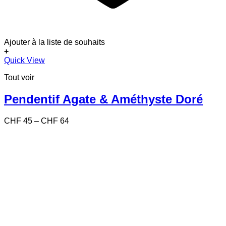
Ajouter à la liste de souhaits
+
Ce
Quick View
produit
Tout voir
a
plusieurs
variations.
Pendentif Agate & Améthyste Doré
Les
options
Price
CHF
45
–
CHF
64
peuvent
range:
être
CHF 45
choisies
through
sur
CHF 64
la
page
du
produit