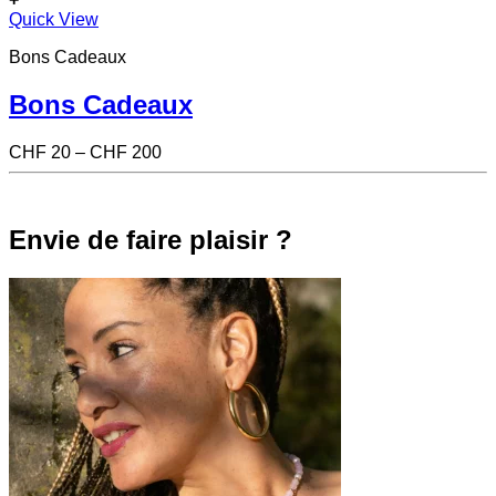
Ce
Quick View
produit
Bons Cadeaux
a
plusieurs
variations.
Bons Cadeaux
Les
options
Price
CHF
20
–
CHF
200
peuvent
range:
être
CHF 20
choisies
through
sur
CHF 200
Envie de faire plaisir ?
la
page
du
produit