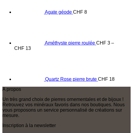
Agate géode
CHF
8
Améthyste pierre roulée
CHF
3
–
Price
CHF
13
range:
CHF 3
through
CHF 13
Quartz Rose pierre brute
CHF
18
A propos
Un très grand choix de pierres ornementales et de bijoux !
Retrouvez vos minéraux favoris dans nos boutiques. Nous
vous proposons un service personnalisé de créations sur
mesure.
Inscription à la newsletter