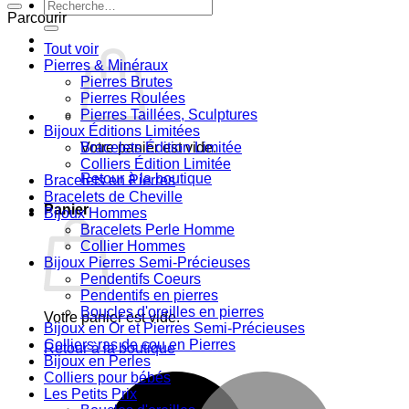
Recherche
Parcourir
pour :
Tout voir
Pierres & Minéraux
Pierres Brutes
Pierres Roulées
Pierres Taillées, Sculptures
Bijoux Éditions Limitées
Votre panier est vide.
Bracelets Édition Limitée
Colliers Édition Limitée
Retour à la boutique
Bracelets en Pierres
Bracelets de Cheville
Panier
Bijoux Hommes
Bracelets Perle Homme
Collier Hommes
Bijoux Pierres Semi-Précieuses
Pendentifs Coeurs
Pendentifs en pierres
Boucles d'oreilles en pierres
Votre panier est vide.
Bijoux en Or et Pierres Semi-Précieuses
Colliers ras de cou en Pierres
Retour à la boutique
Bijoux en Perles
Colliers pour bébés
M
Les Petits Prix