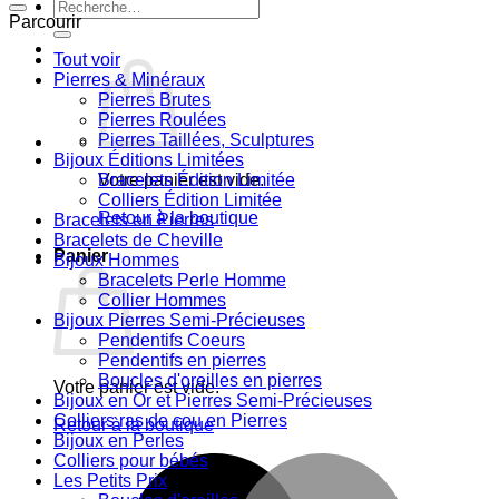
Recherche
Parcourir
pour :
Tout voir
Pierres & Minéraux
Pierres Brutes
Pierres Roulées
Pierres Taillées, Sculptures
Bijoux Éditions Limitées
Votre panier est vide.
Bracelets Édition Limitée
Colliers Édition Limitée
Retour à la boutique
Bracelets en Pierres
Bracelets de Cheville
Panier
Bijoux Hommes
Bracelets Perle Homme
Collier Hommes
Bijoux Pierres Semi-Précieuses
Pendentifs Coeurs
Pendentifs en pierres
Boucles d'oreilles en pierres
Votre panier est vide.
Bijoux en Or et Pierres Semi-Précieuses
Colliers ras de cou en Pierres
Retour à la boutique
Bijoux en Perles
Colliers pour bébés
M
Les Petits Prix