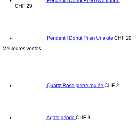
Pendentif Donut Pi en Aventurine
CHF
29
Pendentif Donut Pi en Unakite
CHF
29
Meilleures ventes
Quartz Rose pierre roulée
CHF
2
Agate géode
CHF
8