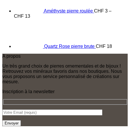
Améthyste pierre roulée
CHF
3
–
Price
CHF
13
range:
CHF 3
through
CHF 13
Quartz Rose pierre brute
CHF
18
A propos
Un très grand choix de pierres ornementales et de bijoux !
Retrouvez vos minéraux favoris dans nos boutiques. Nous
vous proposons un service personnalisé de créations sur
mesure.
Inscription à la newsletter