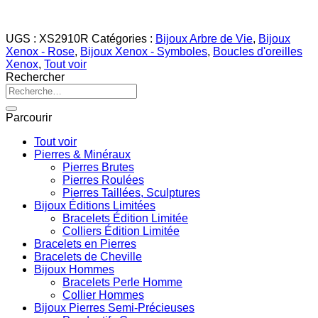
UGS :
XS2910R
Catégories :
Bijoux Arbre de Vie
,
Bijoux
Xenox - Rose
,
Bijoux Xenox - Symboles
,
Boucles d'oreilles
Xenox
,
Tout voir
Rechercher
Recherche
pour :
Parcourir
Tout voir
Pierres & Minéraux
Pierres Brutes
Pierres Roulées
Pierres Taillées, Sculptures
Bijoux Éditions Limitées
Bracelets Édition Limitée
Colliers Édition Limitée
Bracelets en Pierres
Bracelets de Cheville
Bijoux Hommes
Bracelets Perle Homme
Collier Hommes
Bijoux Pierres Semi-Précieuses