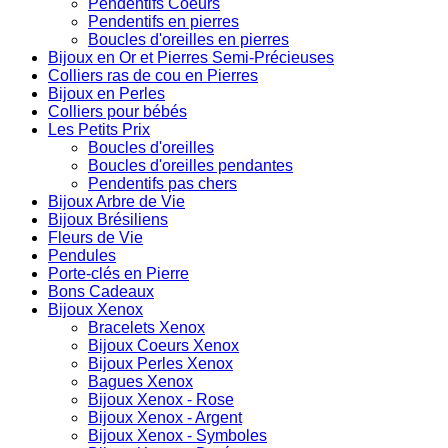
Pendentifs Coeurs
Pendentifs en pierres
Boucles d'oreilles en pierres
Bijoux en Or et Pierres Semi-Précieuses
Colliers ras de cou en Pierres
Bijoux en Perles
Colliers pour bébés
Les Petits Prix
Boucles d'oreilles
Boucles d'oreilles pendantes
Pendentifs pas chers
Bijoux Arbre de Vie
Bijoux Brésiliens
Fleurs de Vie
Pendules
Porte-clés en Pierre
Bons Cadeaux
Bijoux Xenox
Bracelets Xenox
Bijoux Coeurs Xenox
Bijoux Perles Xenox
Bagues Xenox
Bijoux Xenox - Rose
Bijoux Xenox - Argent
Bijoux Xenox - Symboles