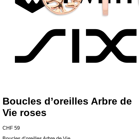
S
Boucles d’oreilles Arbre de
Vie roses
CHF
59
Boucles d’oreilles Arbre de Vie