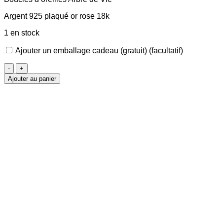
Argent 925 plaqué or rose 18k
1 en stock
Ajouter un emballage cadeau (gratuit)
(facultatif)
quantité
de
Ajouter au panier
Boucles
d'oreilles
Arbre
de
Vie
roses