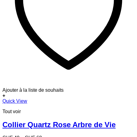
Ajouter à la liste de souhaits
+
Ce
Quick View
produit
Tout voir
a
plusieurs
variations.
Collier Quartz Rose Arbre de Vie
Les
options