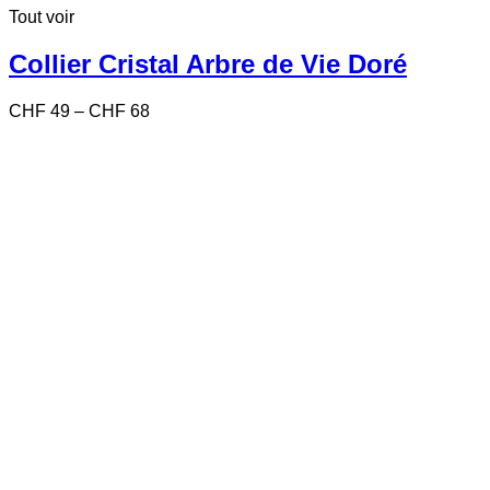
Tout voir
a
plusieurs
variations.
Collier Cristal Arbre de Vie Doré
Les
options
Price
CHF
49
–
CHF
68
peuvent
range:
être
CHF 49
choisies
through
sur
CHF 68
la
page
du
produit