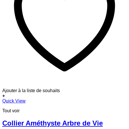
Ajouter à la liste de souhaits
+
Ce
Quick View
produit
Tout voir
a
plusieurs
variations.
Collier Améthyste Arbre de Vie
Les