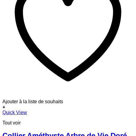
Ajouter à la liste de souhaits
+
Ce
Quick View
produit
Tout voir
a
plusieurs
variations.
Collier Améthyste Arbre de Vie Doré