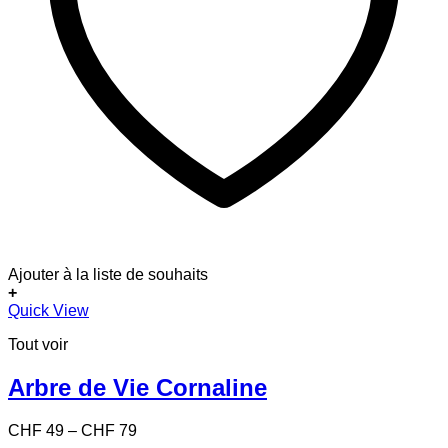
Ajouter à la liste de souhaits
+
Ce
Quick View
produit
Tout voir
a
plusieurs
variations.
Arbre de Vie Cornaline
Les
options
Price
CHF
49
–
CHF
79
peuvent
range: