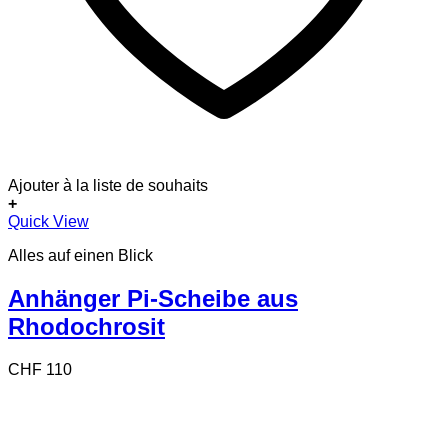
Ajouter à la liste de souhaits
+
Dieses
Quick View
Produkt
Alles auf einen Blick
weist
mehrere
Varianten
Anhänger Pi-Scheibe aus
auf.
Rhodochrosit
Die
Optionen
können
CHF
110
auf
der
Produktseite
gewählt