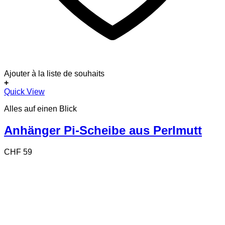
Ajouter à la liste de souhaits
+
Dieses
Quick View
Produkt
Alles auf einen Blick
weist
mehrere
Varianten
Anhänger Pi-Scheibe aus Perlmutt
auf.
Die
CHF
59
Optionen
können
auf
der
Produktseite
gewählt
werden