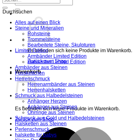
Suche
nach:
nach:
Durchsuchen
Alles auf einen Blick
Steine und Mineralien
Rohsteine
Trommelsteine
Bearbeitete Steine, Skulpturen
Limited Edition
Es befinden sich keine Produkte im Warenkorb.
Armbänder Limited Edition
Zurück zum Shop
Halsketten Limited Edition
Armbänder aus Steinen
Warenkorb
Fusskettchen
Herrenschmuck
Herrenarmbänder aus Steinen
Herrenhalsketten
Schmuck aus Halbedelsteinen
Anhänger Herzen
Anhänger aus Steinen
Es befinden sich keine Produkte im Warenkorb.
Ohrringe aus Steinen
Schmuck aus Gold und Halbedelsteinen
Zurück zum Shop
Halsketten aus Steinen
Perlenschmuck
M
halskette für babys