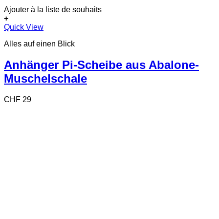
Ajouter à la liste de souhaits
+
Dieses
Quick View
Produkt
Alles auf einen Blick
weist
mehrere
Varianten
Anhänger Pi-Scheibe aus Abalone-
auf.
Muschelschale
Die
Optionen
können
CHF
29
auf
der
Produktseite
gewählt
werden