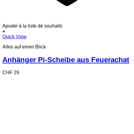
Ajouter à la liste de souhaits
+
Dieses
Quick View
Produkt
Alles auf einen Blick
weist
mehrere
Varianten
Anhänger Pi-Scheibe aus Feuerachat
auf.
Die
CHF
29
Optionen
können
auf
der
Produktseite
gewählt
werden