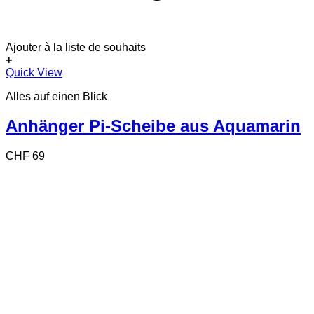
Ajouter à la liste de souhaits
+
Dieses
Quick View
Produkt
Alles auf einen Blick
weist
mehrere
Varianten
Anhänger Pi-Scheibe aus Aquamarin
auf.
Die
CHF
69
Optionen
können
auf
der
Produktseite
gewählt
werden