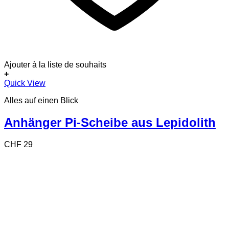
Ajouter à la liste de souhaits
+
Dieses
Quick View
Produkt
Alles auf einen Blick
weist
mehrere
Varianten
Anhänger Pi-Scheibe aus Lepidolith
auf.
Die
CHF
29
Optionen
können
auf
der
Produktseite
gewählt
werden