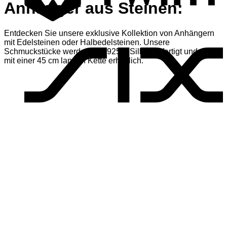
Anhänger aus Steinen:
S
Entdecken Sie unsere exklusive Kollektion von Anhängern
mit Edelsteinen oder Halbedelsteinen. Unsere
Schmuckstücke werden aus 925er Silber gefertigt und sind
mit einer 45 cm langen Kette erhältlich.