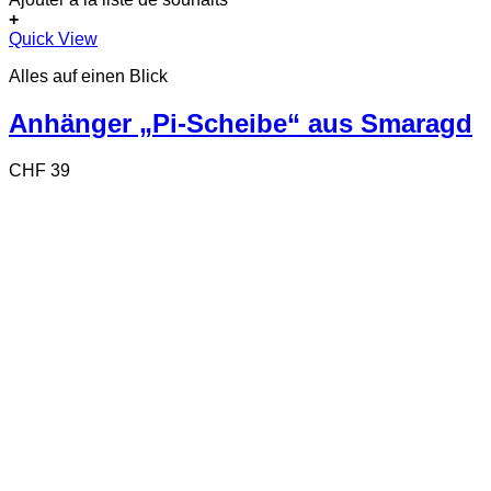
+
Dieses
Quick View
Produkt
Alles auf einen Blick
weist
mehrere
Varianten
Anhänger „Pi-Scheibe“ aus Smaragd
auf.
Die
CHF
39
Optionen
können
auf
der
Produktseite
gewählt
werden