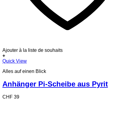
Ajouter à la liste de souhaits
+
Dieses
Quick View
Produkt
Alles auf einen Blick
weist
mehrere
Varianten
Anhänger Pi-Scheibe aus Pyrit
auf.
Die
CHF
39
Optionen
können
auf
der
Produktseite
gewählt
werden