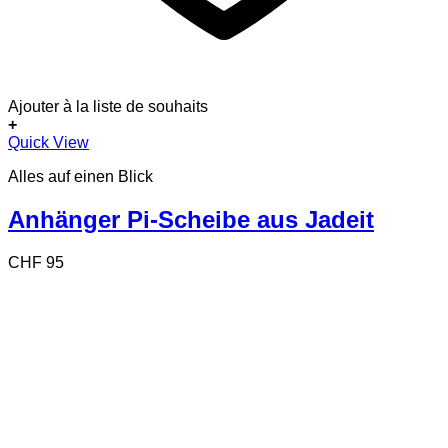
Ajouter à la liste de souhaits
+
Dieses
Quick View
Produkt
Alles auf einen Blick
weist
mehrere
Varianten
Anhänger Pi-Scheibe aus Jadeit
auf.
Die
CHF
95
Optionen
können
auf
der
Produktseite
gewählt
werden