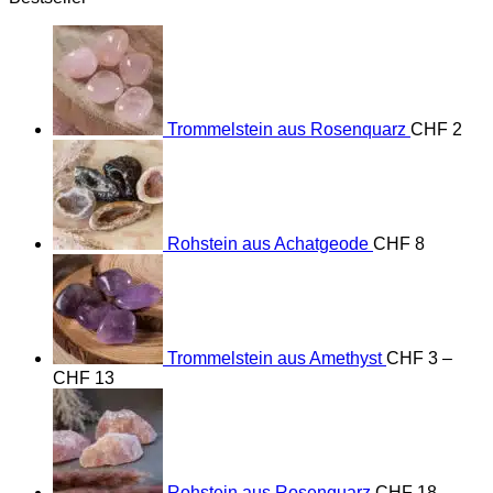
Trommelstein aus Rosenquarz
CHF
2
Rohstein aus Achatgeode
CHF
8
Trommelstein aus Amethyst
CHF
3
–
Preisspanne:
CHF
13
CHF 3
bis
CHF 13
Rohstein aus Rosenquarz
CHF
18