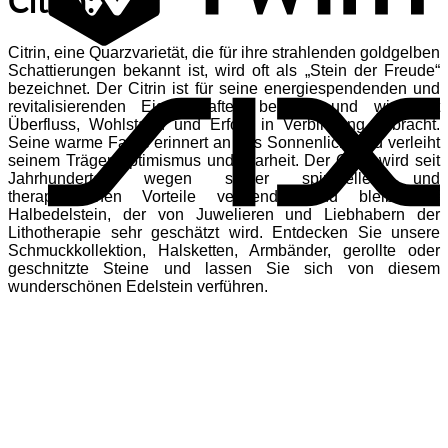
Citrin:
Citrin, eine Quarzvarietät, die für ihre strahlenden goldgelben
S
Schattierungen bekannt ist, wird oft als „Stein der Freude“
bezeichnet. Der Citrin ist für seine energiespendenden und
revitalisierenden Eigenschaften bekannt und wird mit
Überfluss, Wohlstand und Erfolg in Verbindung gebracht.
Seine warme Farbe erinnert an das Sonnenlicht und verleiht
seinem Träger Optimismus und Klarheit. Der Citrin wird seit
Jahrhunderten wegen seiner spirituellen und
therapeutischen Vorteile verwendet und bleibt ein
Halbedelstein, der von Juwelieren und Liebhabern der
Lithotherapie sehr geschätzt wird. Entdecken Sie unsere
Schmuckkollektion, Halsketten, Armbänder, gerollte oder
geschnitzte Steine und lassen Sie sich von diesem
wunderschönen Edelstein verführen.