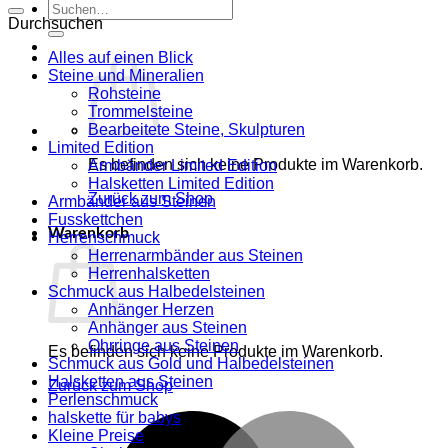
nach:
Suche
Durchsuchen
nach:
Alles auf einen Blick
Steine und Mineralien
Rohsteine
Trommelsteine
Bearbeitete Steine, Skulpturen
Limited Edition
Es befinden sich keine Produkte im Warenkorb.
Armbänder Limited Edition
Halsketten Limited Edition
Zurück zum Shop
Armbänder aus Steinen
Fusskettchen
Warenkorb
Herrenschmuck
Herrenarmbänder aus Steinen
Herrenhalsketten
Schmuck aus Halbedelsteinen
Anhänger Herzen
Anhänger aus Steinen
Ohrringe aus Steinen
Es befinden sich keine Produkte im Warenkorb.
Schmuck aus Gold und Halbedelsteinen
Halsketten aus Steinen
Zurück zum Shop
Perlenschmuck
halskette für babys
M
Kleine Preise