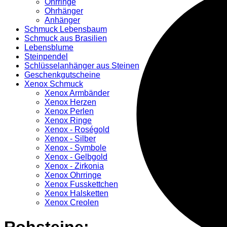
Ohrringe
Ohrhänger
Anhänger
Schmuck Lebensbaum
Schmuck aus Brasilien
Lebensblume
Steinpendel
Schlüsselanhänger aus Steinen
Geschenkgutscheine
Xenox Schmuck
Xenox Armbänder
Xenox Herzen
Xenox Perlen
Xenox Ringe
Xenox - Roségold
Xenox - Silber
Xenox - Symbole
Xenox - Gelbgold
Xenox - Zirkonia
Xenox Ohrringe
Xenox Fusskettchen
Xenox Halsketten
Xenox Creolen