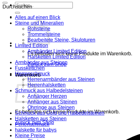
Suche
Durchsuchen
nach:
Alles auf einen Blick
Steine und Mineralien
Rohsteine
Trommelsteine
Bearbeitete Steine, Skulpturen
Limited Edition
Armbänder Limited Edition
Es befinden sich keine Produkte im Warenkorb.
Halsketten Limited Edition
Armbänder aus Steinen
Zurück zum Shop
Fusskettchen
Herrenschmuck
Warenkorb
Herrenarmbänder aus Steinen
Herrenhalsketten
Schmuck aus Halbedelsteinen
Anhänger Herzen
Anhänger aus Steinen
Ohrringe aus Steinen
Es befinden sich keine Produkte im Warenkorb.
Schmuck aus Gold und Halbedelsteinen
Halsketten aus Steinen
Zurück zum Shop
Perlenschmuck
halskette für babys
Kleine Preise