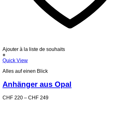
Ajouter à la liste de souhaits
+
Dieses
Quick View
Produkt
Alles auf einen Blick
weist
mehrere
Varianten
Anhänger aus Opal
auf.
Die
Preisspanne:
CHF
220
–
CHF
249
Optionen
CHF 220
können
bis
auf
CHF 249
der
Produktseite
gewählt
werden