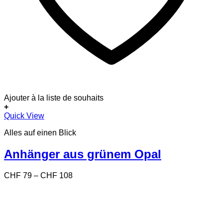
Ajouter à la liste de souhaits
+
Dieses
Quick View
Produkt
Alles auf einen Blick
weist
mehrere
Varianten
Anhänger aus grünem Opal
auf.
Die
Preisspanne:
CHF
79
–
CHF
108
Optionen
CHF 79
können
bis
auf
CHF 108
der
Produktseite
gewählt