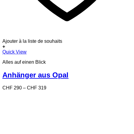
Ajouter à la liste de souhaits
+
Dieses
Quick View
Produkt
Alles auf einen Blick
weist
mehrere
Varianten
Anhänger aus Opal
auf.
Die
Preisspanne:
CHF
290
–
CHF
319
Optionen
CHF 290
können
bis
auf
CHF 319
der
Produktseite
gewählt
werden