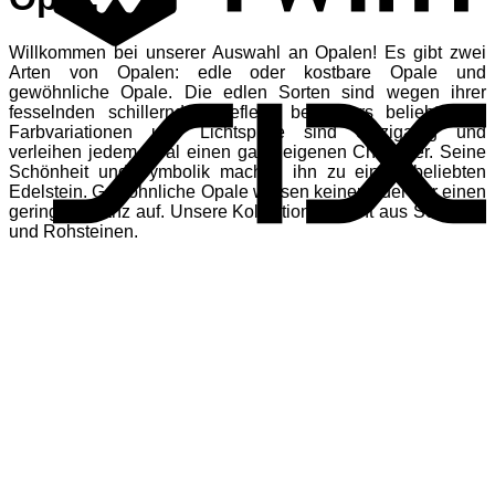
Willkommen bei unserer Auswahl an Opalen! Es gibt zwei
S
Arten von Opalen: edle oder kostbare Opale und
gewöhnliche Opale. Die edlen Sorten sind wegen ihrer
fesselnden schillernden Reflexe besonders beliebt. Ihre
Farbvariationen und Lichtspiele sind einzigartig und
verleihen jedem Opal einen ganz eigenen Charakter. Seine
Schönheit und Symbolik machen ihn zu einem beliebten
Edelstein. Gewöhnliche Opale weisen keinen oder nur einen
geringen Glanz auf. Unsere Kollektion besteht aus Schmuck
und Rohsteinen.