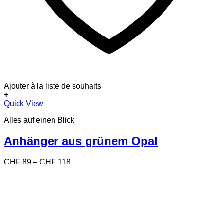
Ajouter à la liste de souhaits
+
Dieses
Quick View
Produkt
Alles auf einen Blick
weist
mehrere
Varianten
Anhänger aus grünem Opal
auf.
Die
Preisspanne:
CHF
89
–
CHF
118
Optionen
CHF 89
können
bis
auf
CHF 118
der
Produktseite
gewählt
werden