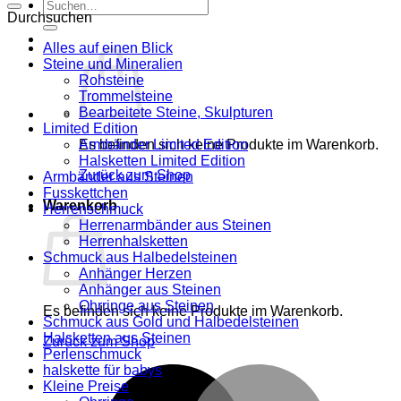
Suche
Durchsuchen
nach:
Alles auf einen Blick
Steine und Mineralien
Rohsteine
Trommelsteine
Bearbeitete Steine, Skulpturen
Limited Edition
Es befinden sich keine Produkte im Warenkorb.
Armbänder Limited Edition
Halsketten Limited Edition
Zurück zum Shop
Armbänder aus Steinen
Fusskettchen
Warenkorb
Herrenschmuck
Herrenarmbänder aus Steinen
Herrenhalsketten
Schmuck aus Halbedelsteinen
Anhänger Herzen
Anhänger aus Steinen
Ohrringe aus Steinen
Es befinden sich keine Produkte im Warenkorb.
Schmuck aus Gold und Halbedelsteinen
Halsketten aus Steinen
Zurück zum Shop
Perlenschmuck
halskette für babys
M
Kleine Preise