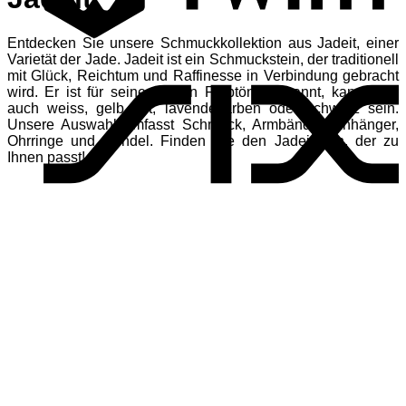
Entdecken Sie unsere Schmuckkollektion aus Jadeit, einer
S
Varietät der Jade. Jadeit ist ein Schmuckstein, der traditionell
mit Glück, Reichtum und Raffinesse in Verbindung gebracht
wird. Er ist für seine grünen Farbtöne bekannt, kann aber
auch weiss, gelb, rot, lavendelfarben oder schwarz sein.
Unsere Auswahl umfasst Schmuck, Armbänder, Anhänger,
Ohrringe und Pendel. Finden Sie den Jadeitstein, der zu
Ihnen passt!