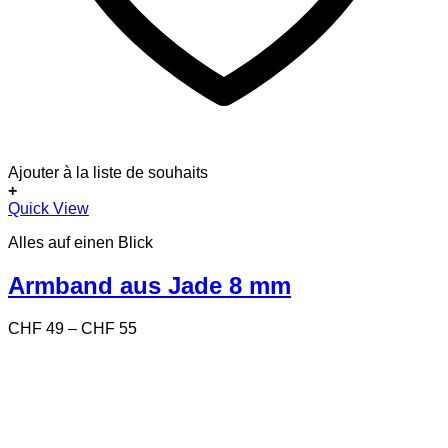
Ajouter à la liste de souhaits
+
Dieses
Quick View
Produkt
Alles auf einen Blick
weist
mehrere
Varianten
Armband aus Jade 8 mm
auf.
Die
Preisspanne:
CHF
49
–
CHF
55
Optionen
CHF 49
können
bis
auf
CHF 55
der
Produktseite
gewählt
werden