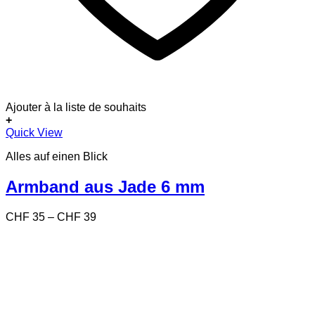
Ajouter à la liste de souhaits
+
Dieses
Quick View
Produkt
Alles auf einen Blick
weist
mehrere
Varianten
Armband aus Jade 6 mm
auf.
Die
Preisspanne:
CHF
35
–
CHF
39
Optionen
CHF 35
können
bis
auf
CHF 39
der
Produktseite
gewählt
werden