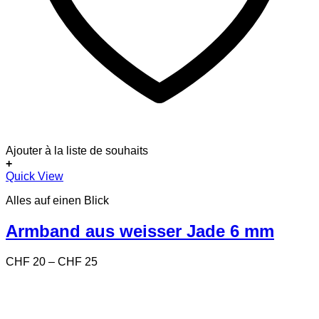
Ajouter à la liste de souhaits
+
Dieses
Quick View
Produkt
Alles auf einen Blick
weist
mehrere
Varianten
Armband aus weisser Jade 6 mm
auf.
Die
Preisspanne:
CHF
20
–
CHF
25
Optionen
CHF 20
können
bis
auf
CHF 25
der
Produktseite