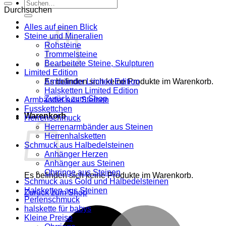
Suche
Durchsuchen
nach:
Alles auf einen Blick
Steine und Mineralien
Rohsteine
Trommelsteine
Bearbeitete Steine, Skulpturen
Limited Edition
Es befinden sich keine Produkte im Warenkorb.
Armbänder Limited Edition
Halsketten Limited Edition
Zurück zum Shop
Armbänder aus Steinen
Fusskettchen
Warenkorb
Herrenschmuck
Herrenarmbänder aus Steinen
Herrenhalsketten
Schmuck aus Halbedelsteinen
Anhänger Herzen
Anhänger aus Steinen
Ohrringe aus Steinen
Es befinden sich keine Produkte im Warenkorb.
Schmuck aus Gold und Halbedelsteinen
Halsketten aus Steinen
Zurück zum Shop
Perlenschmuck
halskette für babys
M
Kleine Preise