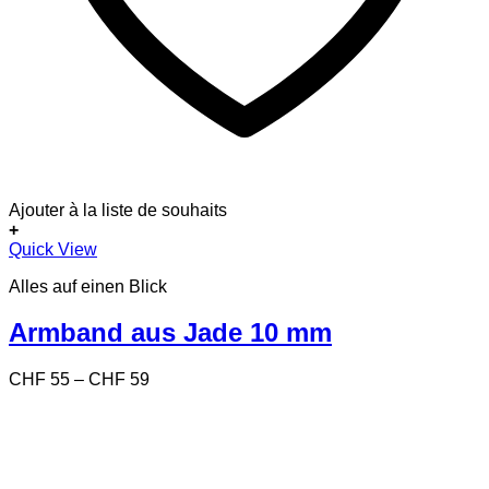
Ajouter à la liste de souhaits
+
Dieses
Quick View
Produkt
Alles auf einen Blick
weist
mehrere
Varianten
Armband aus Jade 10 mm
auf.
Die
Preisspanne:
CHF
55
–
CHF
59
Optionen
CHF 55
können
bis
auf
CHF 59
der
Produktseite
gewählt