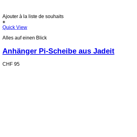
Ajouter à la liste de souhaits
+
Dieses
Quick View
Produkt
Alles auf einen Blick
weist
mehrere
Varianten
Anhänger Pi-Scheibe aus Jadeit
auf.
Die
CHF
95
Optionen
können
auf
der
Produktseite
gewählt
werden