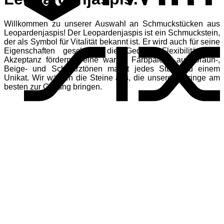
Willkommen zu unserer Auswahl an Schmuckstücken aus
S
Leopardenjaspis! Der Leopardenjaspis ist ein Schmuckstein,
der als Symbol für Vitalität bekannt ist. Er wird auch für seine
Eigenschaften geschätzt, die Geduld, Flexibilität und
Akzeptanz fördern. Seine warme Farbpalette aus Braun-,
Beige- und Schwarztönen macht jedes Stück zu einem
Unikat. Wir wählen die Steine aus, die unsere Ohrringe am
besten zur Geltung bringen.