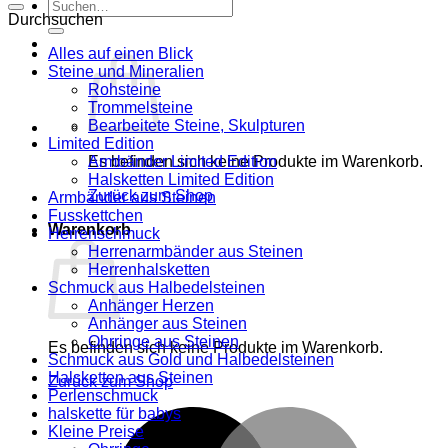
Suche
Durchsuchen
nach:
Alles auf einen Blick
Steine und Mineralien
Rohsteine
Trommelsteine
Bearbeitete Steine, Skulpturen
Limited Edition
Es befinden sich keine Produkte im Warenkorb.
Armbänder Limited Edition
Halsketten Limited Edition
Zurück zum Shop
Armbänder aus Steinen
Fusskettchen
Warenkorb
Herrenschmuck
Herrenarmbänder aus Steinen
Herrenhalsketten
Schmuck aus Halbedelsteinen
Anhänger Herzen
Anhänger aus Steinen
Ohrringe aus Steinen
Es befinden sich keine Produkte im Warenkorb.
Schmuck aus Gold und Halbedelsteinen
Halsketten aus Steinen
Zurück zum Shop
Perlenschmuck
halskette für babys
M
Kleine Preise