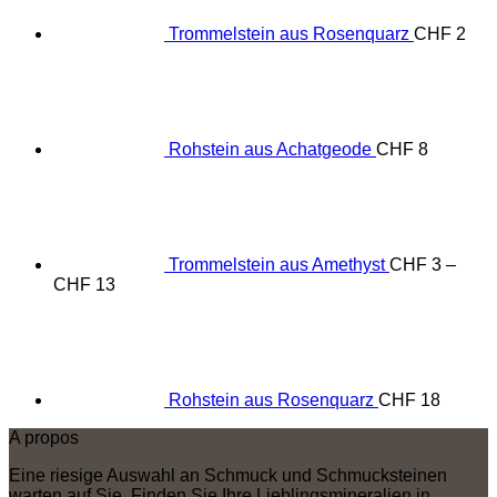
Trommelstein aus Rosenquarz
CHF
2
Rohstein aus Achatgeode
CHF
8
Trommelstein aus Amethyst
CHF
3
–
Preisspanne:
CHF
13
CHF 3
bis
CHF 13
Rohstein aus Rosenquarz
CHF
18
A propos
Eine riesige Auswahl an Schmuck und Schmucksteinen
warten auf Sie. Finden Sie Ihre Lieblingsmineralien in