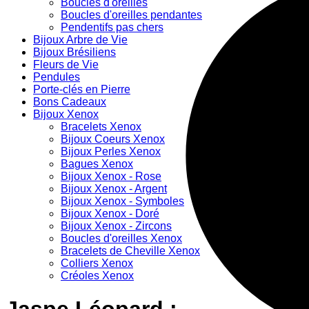
Boucles d'oreilles
Boucles d'oreilles pendantes
Pendentifs pas chers
Bijoux Arbre de Vie
Bijoux Brésiliens
Fleurs de Vie
Pendules
Porte-clés en Pierre
Bons Cadeaux
Bijoux Xenox
Bracelets Xenox
Bijoux Coeurs Xenox
Bijoux Perles Xenox
Bagues Xenox
Bijoux Xenox - Rose
Bijoux Xenox - Argent
Bijoux Xenox - Symboles
Bijoux Xenox - Doré
Bijoux Xenox - Zircons
Boucles d'oreilles Xenox
Bracelets de Cheville Xenox
Colliers Xenox
Créoles Xenox