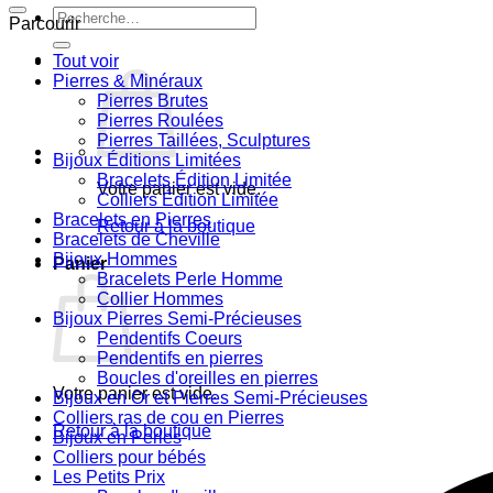
Recherche
Parcourir
pour :
Tout voir
Pierres & Minéraux
Pierres Brutes
Pierres Roulées
Pierres Taillées, Sculptures
Bijoux Éditions Limitées
Bracelets Édition Limitée
Votre panier est vide.
Colliers Édition Limitée
Bracelets en Pierres
Retour à la boutique
Bracelets de Cheville
Bijoux Hommes
Panier
Bracelets Perle Homme
Collier Hommes
Bijoux Pierres Semi-Précieuses
Pendentifs Coeurs
Pendentifs en pierres
Boucles d'oreilles en pierres
Votre panier est vide.
Bijoux en Or et Pierres Semi-Précieuses
Colliers ras de cou en Pierres
Retour à la boutique
Bijoux en Perles
Colliers pour bébés
Les Petits Prix