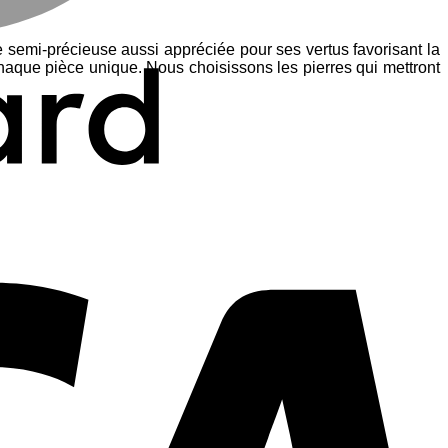
e semi-précieuse aussi appréciée pour ses vertus favorisant la
haque pièce unique. Nous choisissons les pierres qui mettront
V