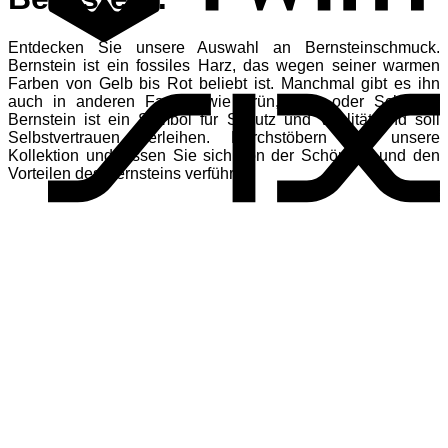
Entdecken Sie unsere Auswahl an Bernsteinschmuck.
S
Bernstein ist ein fossiles Harz, das wegen seiner warmen
Farben von Gelb bis Rot beliebt ist. Manchmal gibt es ihn
auch in anderen Farben wie Grün, Blau oder Schwarz.
Bernstein ist ein Symbol für Schutz und Vitalität und soll
Selbstvertrauen verleihen. Durchstöbern Sie unsere
Kollektion und lassen Sie sich von der Schönheit und den
Vorteilen des Bernsteins verführen.