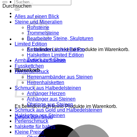
Suche
Durchsuchen
nach:
Alles auf einen Blick
Steine und Mineralien
Rohsteine
Trommelsteine
Bearbeitete Steine, Skulpturen
Limited Edition
Es befinden sich keine Produkte im Warenkorb.
Armbänder Limited Edition
Halsketten Limited Edition
Zurück zum Shop
Armbänder aus Steinen
Fusskettchen
Warenkorb
Herrenschmuck
Herrenarmbänder aus Steinen
Herrenhalsketten
Schmuck aus Halbedelsteinen
Anhänger Herzen
Anhänger aus Steinen
Ohrringe aus Steinen
Es befinden sich keine Produkte im Warenkorb.
Schmuck aus Gold und Halbedelsteinen
Halsketten aus Steinen
Zurück zum Shop
Perlenschmuck
halskette für babys
M
Kleine Preise