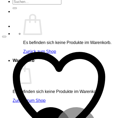
Suche
nach:
Es befinden sich keine Produkte im Warenkorb.
Zurück zum Shop
Warenkorb
Es befinden sich keine Produkte im Warenkorb.
Zurück zum Shop
M