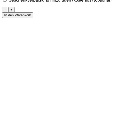
Geschenkverpackung hinzufügen (kostenlos)
(optional)
Ohrringe
aus
In den Warenkorb
Bernstein
&
Gold
-
SUNSET
Menge