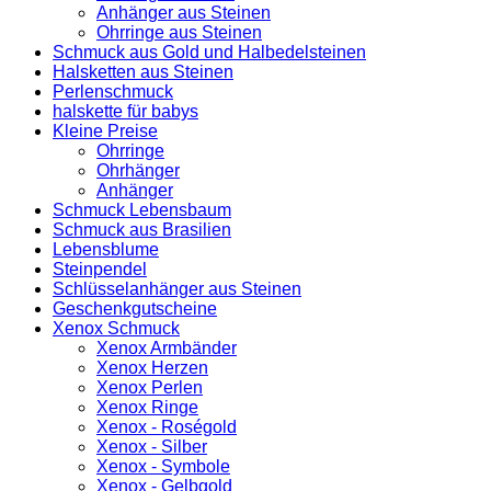
Anhänger aus Steinen
Ohrringe aus Steinen
Schmuck aus Gold und Halbedelsteinen
Halsketten aus Steinen
Perlenschmuck
halskette für babys
Kleine Preise
Ohrringe
Ohrhänger
Anhänger
Schmuck Lebensbaum
Schmuck aus Brasilien
Lebensblume
Steinpendel
Schlüsselanhänger aus Steinen
Geschenkgutscheine
Xenox Schmuck
Xenox Armbänder
Xenox Herzen
Xenox Perlen
Xenox Ringe
Xenox - Roségold
Xenox - Silber
Xenox - Symbole
Xenox - Gelbgold