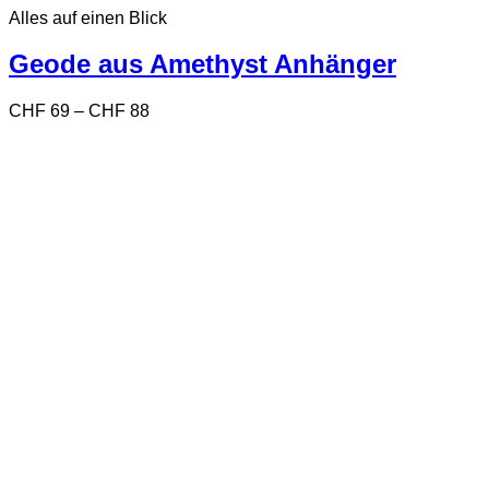
Alles auf einen Blick
weist
mehrere
Varianten
Geode aus Amethyst Anhänger
auf.
Die
Preisspanne:
CHF
69
–
CHF
88
Optionen
CHF 69
können
bis
auf
CHF 88
der
Produktseite
gewählt
werden