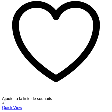
Ajouter à la liste de souhaits
+
Dieses
Quick View
Produkt