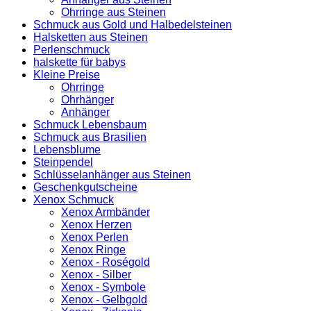
Ohrringe aus Steinen
Schmuck aus Gold und Halbedelsteinen
Halsketten aus Steinen
Perlenschmuck
halskette für babys
Kleine Preise
Ohrringe
Ohrhänger
Anhänger
Schmuck Lebensbaum
Schmuck aus Brasilien
Lebensblume
Steinpendel
Schlüsselanhänger aus Steinen
Geschenkgutscheine
Xenox Schmuck
Xenox Armbänder
Xenox Herzen
Xenox Perlen
Xenox Ringe
Xenox - Roségold
Xenox - Silber
Xenox - Symbole
Xenox - Gelbgold