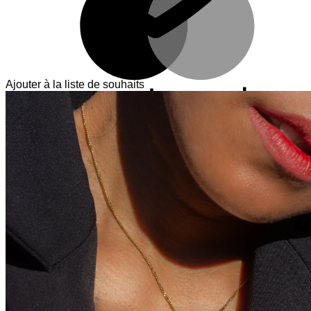
Ajouter à la liste de souhaits
V
T