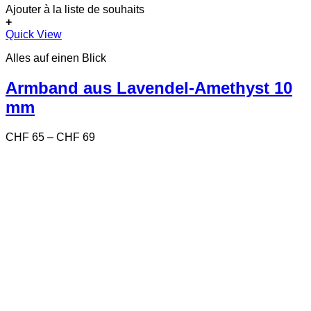
Ajouter à la liste de souhaits
+
Dieses
Quick View
Produkt
Alles auf einen Blick
weist
mehrere
Varianten
Armband aus Lavendel-Amethyst 10
auf.
mm
Die
Optionen
können
Preisspanne:
CHF
65
–
CHF
69
auf
CHF 65
der
bis
Produktseite
CHF 69
gewählt
werden