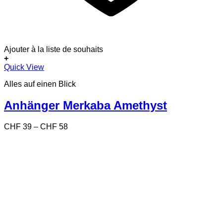
Ajouter à la liste de souhaits
+
Dieses
Quick View
Produkt
Alles auf einen Blick
weist
mehrere
Varianten
Anhänger Merkaba Amethyst
auf.
Die
Preisspanne:
CHF
39
–
CHF
58
Optionen
CHF 39
können
bis
auf
CHF 58
der
Produktseite
gewählt
werden