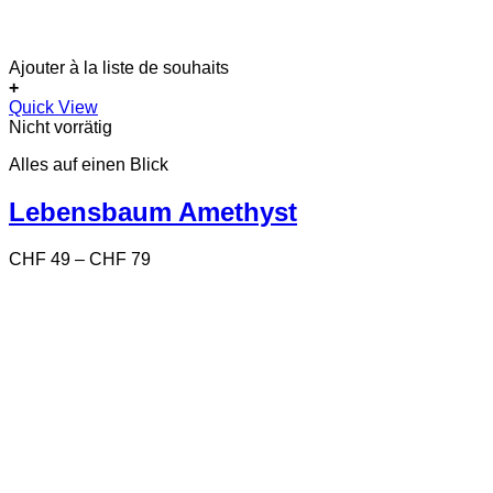
Ajouter à la liste de souhaits
+
Dieses
Quick View
Produkt
Nicht vorrätig
weist
Alles auf einen Blick
mehrere
Varianten
auf.
Lebensbaum Amethyst
Die
Optionen
Preisspanne:
CHF
49
–
CHF
79
können
CHF 49
auf
bis
der
CHF 79
Produktseite
gewählt
werden