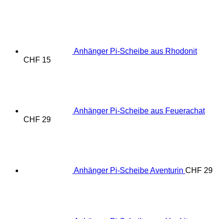
bis
Produktseite
CHF 58
gewählt
werden
Anhänger Pi-Scheibe aus Rhodonit
CHF
15
Anhänger Pi-Scheibe aus Feuerachat
CHF
29
Anhänger Pi-Scheibe Aventurin
CHF
29