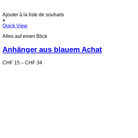
Ajouter à la liste de souhaits
+
Dieses
Quick View
Produkt
Alles auf einen Blick
weist
mehrere
Varianten
Anhänger aus blauem Achat
auf.
Die
Preisspanne:
CHF
15
–
CHF
34
Optionen
CHF 15
können
bis
auf
CHF 34
der
Produktseite
gewählt
werden