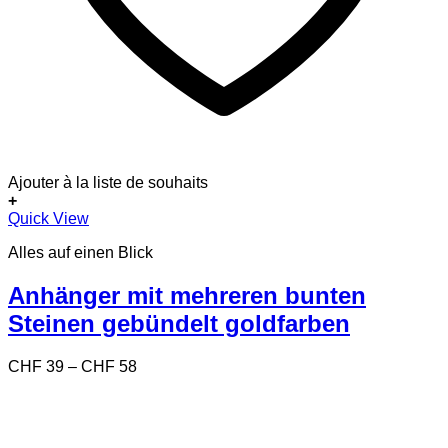
Ajouter à la liste de souhaits
+
Dieses
Quick View
Produkt
Alles auf einen Blick
weist
mehrere
Varianten
Anhänger mit mehreren bunten
auf.
Steinen gebündelt goldfarben
Die
Optionen
können
Preisspanne:
CHF
39
–
CHF
58
auf
CHF 39
der
bis
Produktseite
CHF 58
gewählt