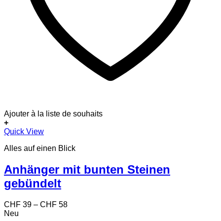
Ajouter à la liste de souhaits
+
Dieses
Quick View
Produkt
Alles auf einen Blick
weist
mehrere
Varianten
Anhänger mit bunten Steinen
auf.
gebündelt
Die
Optionen
können
Preisspanne:
CHF
39
–
CHF
58
auf
CHF 39
Neu
der