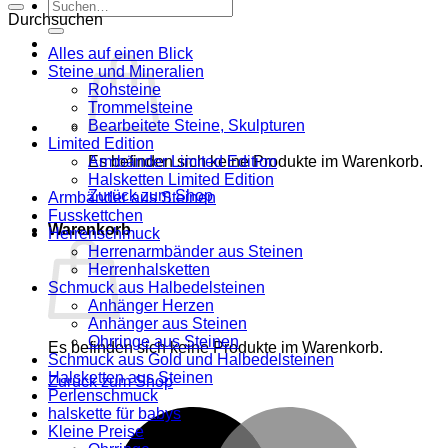
Suche
Durchsuchen
nach:
Alles auf einen Blick
Steine und Mineralien
Rohsteine
Trommelsteine
Bearbeitete Steine, Skulpturen
Limited Edition
Es befinden sich keine Produkte im Warenkorb.
Armbänder Limited Edition
Halsketten Limited Edition
Zurück zum Shop
Armbänder aus Steinen
Fusskettchen
Warenkorb
Herrenschmuck
Herrenarmbänder aus Steinen
Herrenhalsketten
Schmuck aus Halbedelsteinen
Anhänger Herzen
Anhänger aus Steinen
Ohrringe aus Steinen
Es befinden sich keine Produkte im Warenkorb.
Schmuck aus Gold und Halbedelsteinen
Halsketten aus Steinen
Zurück zum Shop
Perlenschmuck
halskette für babys
M
Kleine Preise