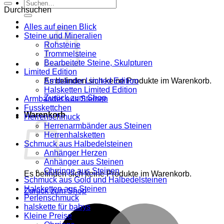
Suche
Durchsuchen
nach:
Alles auf einen Blick
Steine und Mineralien
Rohsteine
Trommelsteine
Bearbeitete Steine, Skulpturen
Limited Edition
Es befinden sich keine Produkte im Warenkorb.
Armbänder Limited Edition
Halsketten Limited Edition
Zurück zum Shop
Armbänder aus Steinen
Fusskettchen
Warenkorb
Herrenschmuck
Herrenarmbänder aus Steinen
Herrenhalsketten
Schmuck aus Halbedelsteinen
Anhänger Herzen
Anhänger aus Steinen
Ohrringe aus Steinen
Es befinden sich keine Produkte im Warenkorb.
Schmuck aus Gold und Halbedelsteinen
Halsketten aus Steinen
Zurück zum Shop
Perlenschmuck
halskette für babys
M
Kleine Preise