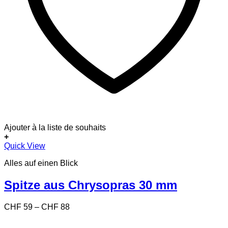
Ajouter à la liste de souhaits
+
Dieses
Quick View
Produkt
Alles auf einen Blick
weist
mehrere
Varianten
Spitze aus Chrysopras 30 mm
auf.
Die
Preisspanne:
CHF
59
–
CHF
88
Optionen
CHF 59
können
bis
auf