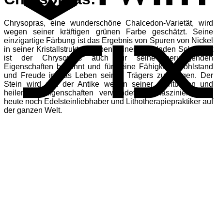
Chrysopras, eine wunderschöne Chalcedon-Varietät, wird
S
wegen seiner kräftigen grünen Farbe geschätzt. Seine
einzigartige Färbung ist das Ergebnis von Spuren von Nickel
in seiner Kristallstruktur. Neben seiner fesselnden Schönheit
ist der Chrysopras auch für seine beruhigenden
Eigenschaften bekannt und für seine Fähigkeit, Wohlstand
und Freude in das Leben seines Trägers zu bringen. Der
Stein wird seit der Antike wegen seiner spirituellen und
heilenden Eigenschaften verwendet und fasziniert auch
heute noch Edelsteinliebhaber und Lithotherapiepraktiker auf
der ganzen Welt.