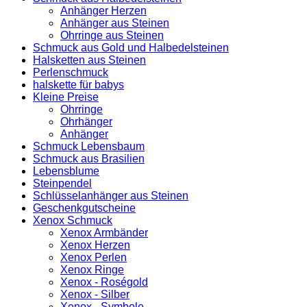
Anhänger Herzen
Anhänger aus Steinen
Ohrringe aus Steinen
Schmuck aus Gold und Halbedelsteinen
Halsketten aus Steinen
Perlenschmuck
halskette für babys
Kleine Preise
Ohrringe
Ohrhänger
Anhänger
Schmuck Lebensbaum
Schmuck aus Brasilien
Lebensblume
Steinpendel
Schlüsselanhänger aus Steinen
Geschenkgutscheine
Xenox Schmuck
Xenox Armbänder
Xenox Herzen
Xenox Perlen
Xenox Ringe
Xenox - Roségold
Xenox - Silber
Xenox - Symbole