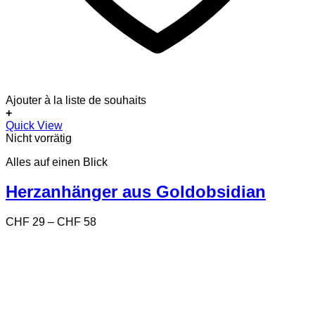
Ajouter à la liste de souhaits
+
Dieses
Quick View
Produkt
Nicht vorrätig
weist
Alles auf einen Blick
mehrere
Varianten
auf.
Herzanhänger aus Goldobsidian
Die
Optionen
Preisspanne:
CHF
29
–
CHF
58
können
CHF 29
auf
bis
der
CHF 58
Produktseite
gewählt
werden