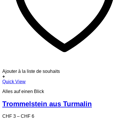
Ajouter à la liste de souhaits
+
Dieses
Quick View
Produkt
Alles auf einen Blick
weist
mehrere
Varianten
Trommelstein aus Turmalin
auf.
Die
Preisspanne:
CHF
3
–
CHF
6
Optionen
CHF 3
können
bis
auf