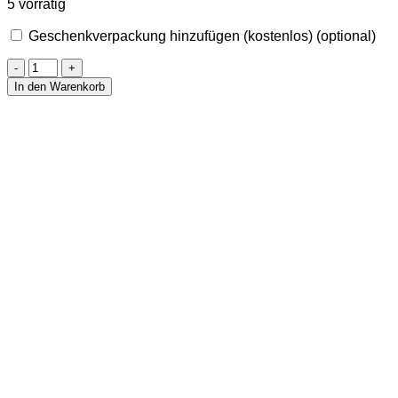
5 vorrätig
Geschenkverpackung hinzufügen (kostenlos)
(optional)
Trommelstein
aus
In den Warenkorb
Mahagoni-
Obsidian
Menge