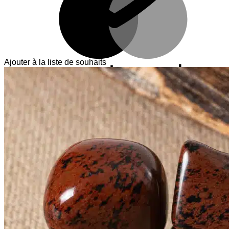
Ajouter à la liste de souhaits
V
T