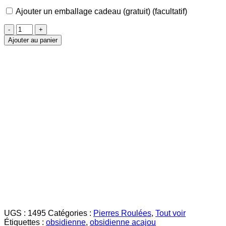
Ajouter un emballage cadeau (gratuit)
(facultatif)
quantité
de
Ajouter au panier
Obsidienne
Acajou
pierre
roulée
UGS :
1495
Catégories :
Pierres Roulées
,
Tout voir
Étiquettes :
obsidienne
,
obsidienne acajou