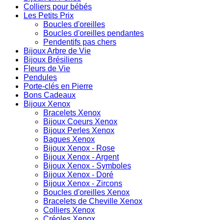
Colliers pour bébés
Les Petits Prix
Boucles d'oreilles
Boucles d'oreilles pendantes
Pendentifs pas chers
Bijoux Arbre de Vie
Bijoux Brésiliens
Fleurs de Vie
Pendules
Porte-clés en Pierre
Bons Cadeaux
Bijoux Xenox
Bracelets Xenox
Bijoux Coeurs Xenox
Bijoux Perles Xenox
Bagues Xenox
Bijoux Xenox - Rose
Bijoux Xenox - Argent
Bijoux Xenox - Symboles
Bijoux Xenox - Doré
Bijoux Xenox - Zircons
Boucles d'oreilles Xenox
Bracelets de Cheville Xenox
Colliers Xenox
Créoles Xenox