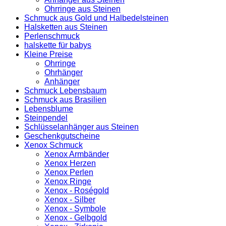
Ohrringe aus Steinen
Schmuck aus Gold und Halbedelsteinen
Halsketten aus Steinen
Perlenschmuck
halskette für babys
Kleine Preise
Ohrringe
Ohrhänger
Anhänger
Schmuck Lebensbaum
Schmuck aus Brasilien
Lebensblume
Steinpendel
Schlüsselanhänger aus Steinen
Geschenkgutscheine
Xenox Schmuck
Xenox Armbänder
Xenox Herzen
Xenox Perlen
Xenox Ringe
Xenox - Roségold
Xenox - Silber
Xenox - Symbole
Xenox - Gelbgold