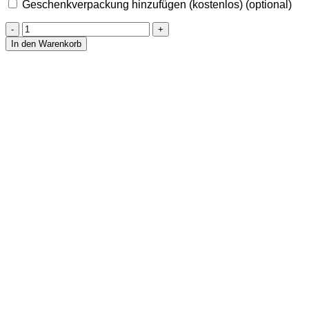
Geschenkverpackung hinzufügen (kostenlos)
(optional)
Trommelstein
aus
In den Warenkorb
Mahagoni-
Obsidian
Menge