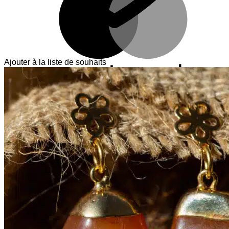
Ajouter à la liste de souhaits
V
T