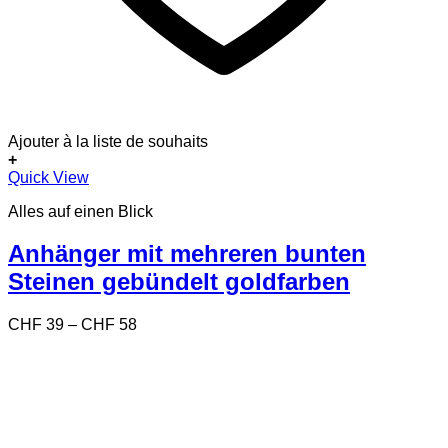
Ajouter à la liste de souhaits
+
Dieses
Quick View
Produkt
Alles auf einen Blick
weist
mehrere
Varianten
Anhänger mit mehreren bunten
auf.
Steinen gebündelt goldfarben
Die
Optionen
können
Preisspanne:
CHF
39
–
CHF
58
auf
CHF 39
der
bis
Produktseite
CHF 58
gewählt
werden