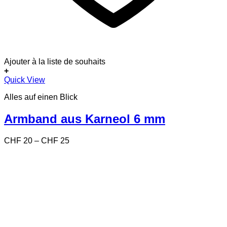
Ajouter à la liste de souhaits
+
Dieses
Quick View
Produkt
Alles auf einen Blick
weist
mehrere
Varianten
Armband aus Karneol 6 mm
auf.
Die
Preisspanne:
CHF
20
–
CHF
25
Optionen
CHF 20
können
bis
auf
CHF 25
der
Produktseite
gewählt
werden