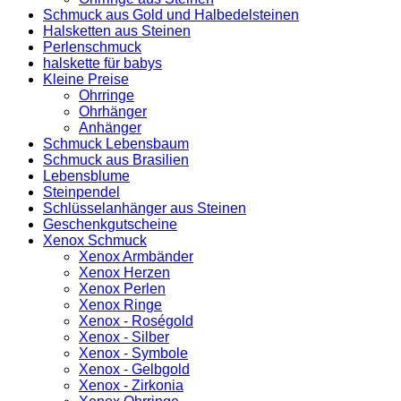
Schmuck aus Gold und Halbedelsteinen
Halsketten aus Steinen
Perlenschmuck
halskette für babys
Kleine Preise
Ohrringe
Ohrhänger
Anhänger
Schmuck Lebensbaum
Schmuck aus Brasilien
Lebensblume
Steinpendel
Schlüsselanhänger aus Steinen
Geschenkgutscheine
Xenox Schmuck
Xenox Armbänder
Xenox Herzen
Xenox Perlen
Xenox Ringe
Xenox - Roségold
Xenox - Silber
Xenox - Symbole
Xenox - Gelbgold
Xenox - Zirkonia