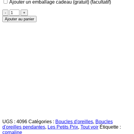
Ajouter un emballage cadeau (gratuit)
(facultatif)
quantité
de
Ajouter au panier
Cornaline
Boucles
d'Oreilles
dorées
UGS :
4096
Catégories :
Boucles d'oreilles
,
Boucles
d'oreilles pendantes
,
Les Petits Prix
,
Tout voir
Étiquette :
cornaline