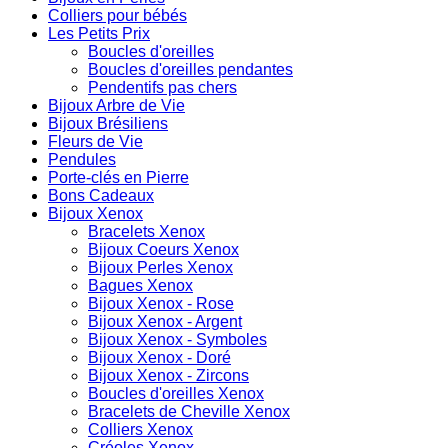
Colliers pour bébés
Les Petits Prix
Boucles d'oreilles
Boucles d'oreilles pendantes
Pendentifs pas chers
Bijoux Arbre de Vie
Bijoux Brésiliens
Fleurs de Vie
Pendules
Porte-clés en Pierre
Bons Cadeaux
Bijoux Xenox
Bracelets Xenox
Bijoux Coeurs Xenox
Bijoux Perles Xenox
Bagues Xenox
Bijoux Xenox - Rose
Bijoux Xenox - Argent
Bijoux Xenox - Symboles
Bijoux Xenox - Doré
Bijoux Xenox - Zircons
Boucles d'oreilles Xenox
Bracelets de Cheville Xenox
Colliers Xenox
Créoles Xenox