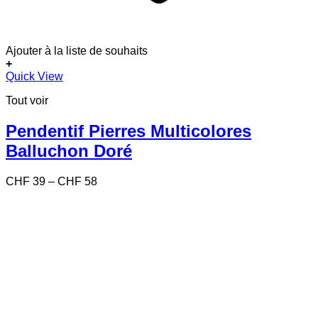
Ajouter à la liste de souhaits
+
Ce
Quick View
produit
Tout voir
a
plusieurs
variations.
Pendentif Pierres Multicolores
Les
Balluchon Doré
options
peuvent
être
Price
CHF
39
–
CHF
58
choisies
range:
sur
CHF 39
la
through
page
CHF 58
du
produit