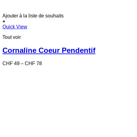
Ajouter à la liste de souhaits
+
Ce
Quick View
produit
Tout voir
a
plusieurs
variations.
Cornaline Coeur Pendentif
Les
options
Price
CHF
49
–
CHF
78
peuvent
range:
être
CHF 49
choisies
through
sur
CHF 78
la
page
du
produit