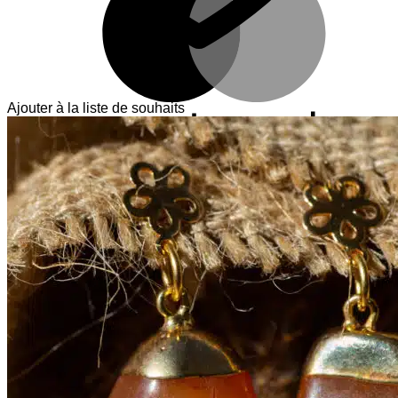
Ajouter à la liste de souhaits
V
T