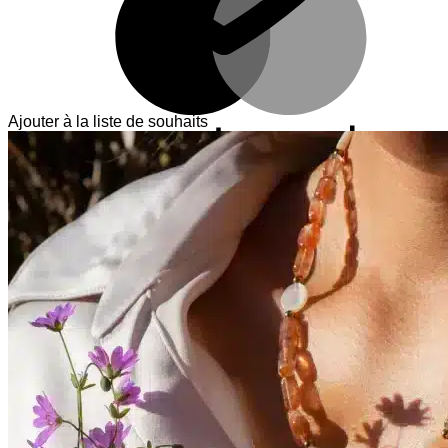
Ajouter à la liste de souhaits
V
T