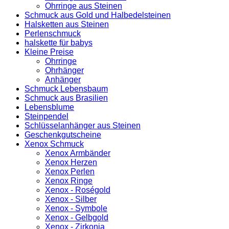
Ohrringe aus Steinen
Schmuck aus Gold und Halbedelsteinen
Halsketten aus Steinen
Perlenschmuck
halskette für babys
Kleine Preise
Ohrringe
Ohrhänger
Anhänger
Schmuck Lebensbaum
Schmuck aus Brasilien
Lebensblume
Steinpendel
Schlüsselanhänger aus Steinen
Geschenkgutscheine
Xenox Schmuck
Xenox Armbänder
Xenox Herzen
Xenox Perlen
Xenox Ringe
Xenox - Roségold
Xenox - Silber
Xenox - Symbole
Xenox - Gelbgold
Xenox - Zirkonia