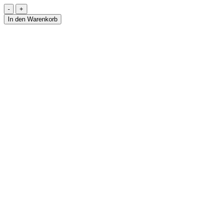
Halskette
aus
In den Warenkorb
Sonnenstein
-
MARIGOLD
Menge