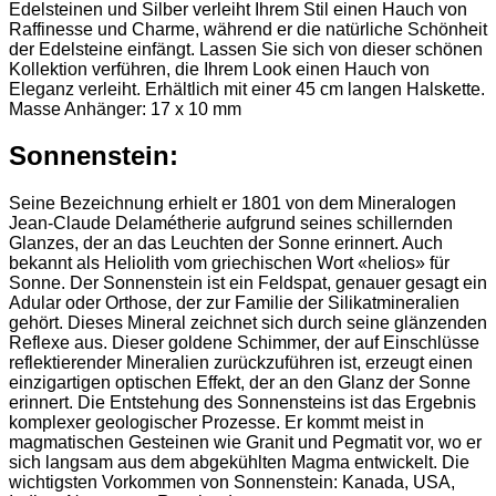
Edelsteinen und Silber verleiht Ihrem Stil einen Hauch von
Raffinesse und Charme, während er die natürliche Schönheit
der Edelsteine einfängt. Lassen Sie sich von dieser schönen
Kollektion verführen, die Ihrem Look einen Hauch von
Eleganz verleiht. Erhältlich mit einer 45 cm langen Halskette.
Masse Anhänger: 17 x 10 mm
Sonnenstein:
Seine Bezeichnung erhielt er 1801 von dem Mineralogen
Jean-Claude Delamétherie aufgrund seines schillernden
Glanzes, der an das Leuchten der Sonne erinnert. Auch
bekannt als Heliolith vom griechischen Wort «helios» für
Sonne. Der Sonnenstein ist ein Feldspat, genauer gesagt ein
Adular oder Orthose, der zur Familie der Silikatmineralien
gehört. Dieses Mineral zeichnet sich durch seine glänzenden
Reflexe aus. Dieser goldene Schimmer, der auf Einschlüsse
reflektierender Mineralien zurückzuführen ist, erzeugt einen
einzigartigen optischen Effekt, der an den Glanz der Sonne
erinnert. Die Entstehung des Sonnensteins ist das Ergebnis
komplexer geologischer Prozesse. Er kommt meist in
magmatischen Gesteinen wie Granit und Pegmatit vor, wo er
sich langsam aus dem abgekühlten Magma entwickelt. Die
wichtigsten Vorkommen von Sonnenstein: Kanada, USA,