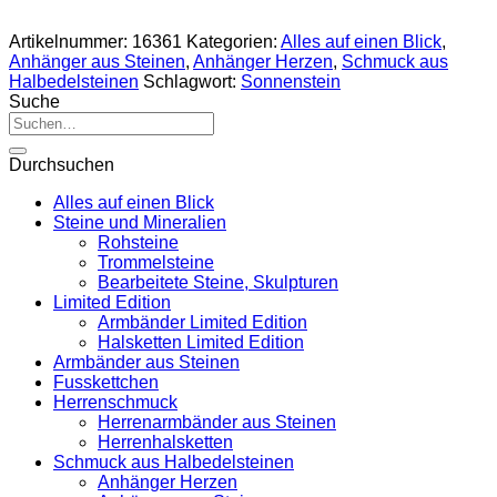
Artikelnummer:
16361
Kategorien:
Alles auf einen Blick
,
Anhänger aus Steinen
,
Anhänger Herzen
,
Schmuck aus
Halbedelsteinen
Schlagwort:
Sonnenstein
Suche
Suche
nach:
Durchsuchen
Alles auf einen Blick
Steine und Mineralien
Rohsteine
Trommelsteine
Bearbeitete Steine, Skulpturen
Limited Edition
Armbänder Limited Edition
Halsketten Limited Edition
Armbänder aus Steinen
Fusskettchen
Herrenschmuck
Herrenarmbänder aus Steinen
Herrenhalsketten
Schmuck aus Halbedelsteinen
Anhänger Herzen