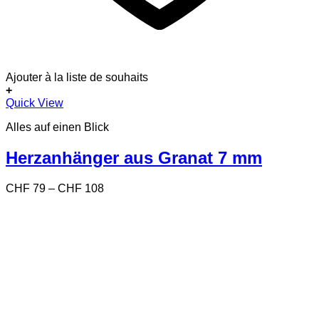
Ajouter à la liste de souhaits
+
Dieses
Quick View
Produkt
Alles auf einen Blick
weist
mehrere
Varianten
Herzanhänger aus Granat 7 mm
auf.
Die
Preisspanne:
CHF
79
–
CHF
108
Optionen
CHF 79
können
bis
auf
CHF 108
der
Produktseite
gewählt
werden