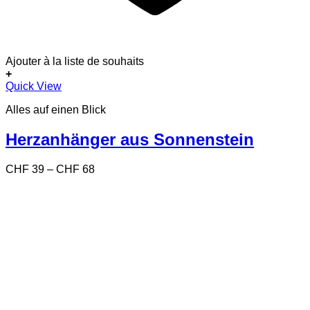
Ajouter à la liste de souhaits
+
Dieses
Quick View
Produkt
Alles auf einen Blick
weist
mehrere
Varianten
Herzanhänger aus Sonnenstein
auf.
Die
Preisspanne:
CHF
39
–
CHF
68
Optionen
CHF 39
können
bis
auf
CHF 68
der
Produktseite
gewählt
werden