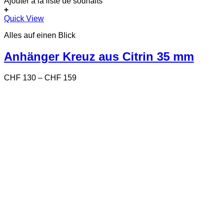
Ajouter à la liste de souhaits
+
Dieses
Quick View
Produkt
Alles auf einen Blick
weist
mehrere
Varianten
Anhänger Kreuz aus Citrin 35 mm
auf.
Die
Preisspanne:
CHF
130
–
CHF
159
Optionen
CHF 130
können
bis
auf
CHF 159
der
Produktseite
gewählt
werden