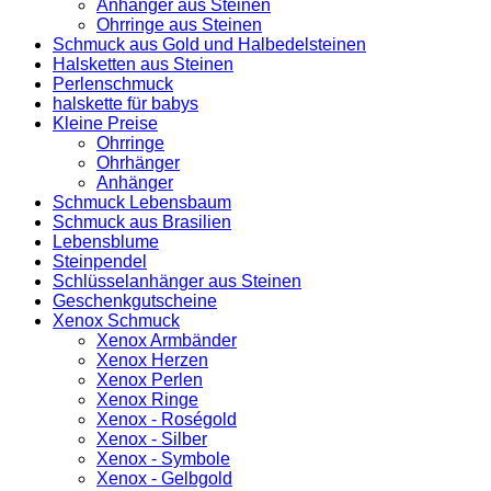
Anhänger aus Steinen
Ohrringe aus Steinen
Schmuck aus Gold und Halbedelsteinen
Halsketten aus Steinen
Perlenschmuck
halskette für babys
Kleine Preise
Ohrringe
Ohrhänger
Anhänger
Schmuck Lebensbaum
Schmuck aus Brasilien
Lebensblume
Steinpendel
Schlüsselanhänger aus Steinen
Geschenkgutscheine
Xenox Schmuck
Xenox Armbänder
Xenox Herzen
Xenox Perlen
Xenox Ringe
Xenox - Roségold
Xenox - Silber
Xenox - Symbole
Xenox - Gelbgold