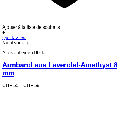
Ajouter à la liste de souhaits
+
Dieses
Quick View
Produkt
Nicht vorrätig
weist
Alles auf einen Blick
mehrere
Varianten
auf.
Armband aus Lavendel-Amethyst 8
Die
mm
Optionen
können
auf
Preisspanne:
CHF
55
–
CHF
59
der
CHF 55
Produktseite
bis
gewählt
CHF 59
werden