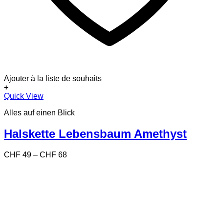
Ajouter à la liste de souhaits
+
Dieses
Quick View
Produkt
Alles auf einen Blick
weist
mehrere
Varianten
Halskette Lebensbaum Amethyst
auf.
Die
Preisspanne:
CHF
49
–
CHF
68
Optionen
CHF 49
können
bis
auf
CHF 68
der
Produktseite
gewählt
werden