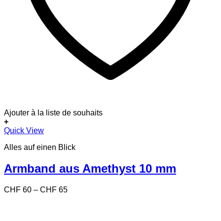
Ajouter à la liste de souhaits
+
Dieses
Quick View
Produkt
Alles auf einen Blick
weist
mehrere
Varianten
Armband aus Amethyst 10 mm
auf.
Die
Preisspanne:
CHF
60
–
CHF
65
Optionen
CHF 60
können
bis
auf
CHF 65
der