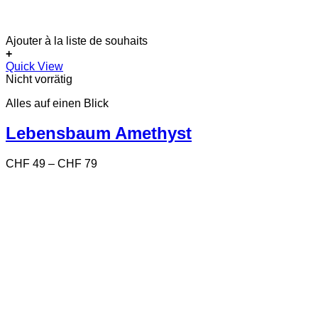
Ajouter à la liste de souhaits
+
Dieses
Quick View
Produkt
Nicht vorrätig
weist
Alles auf einen Blick
mehrere
Varianten
auf.
Lebensbaum Amethyst
Die
Optionen
Preisspanne:
CHF
49
–
CHF
79
können
CHF 49
auf
bis
der
CHF 79
Produktseite
gewählt
werden