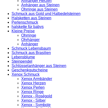
Anhänger Herzen
Anhänger aus Steinen
Ohrringe aus Steinen
Schmuck aus Gold und Halbedelsteinen
Halsketten aus Steinen
Perlenschmuck
halskette für babys
Kleine Preise
Ohrringe
Ohrhänger
Anhänger
Schmuck Lebensbaum
Schmuck aus Brasilien
Lebensblume
Steinpendel
Schlüsselanhänger aus Steinen
Geschenkgutscheine
Xenox Schmuck
Xenox Armbänder
Xenox Herzen
Xenox Perlen
Xenox Ringe
Xenox - Roségold
Xenox - Silber
Xenox - Symbole