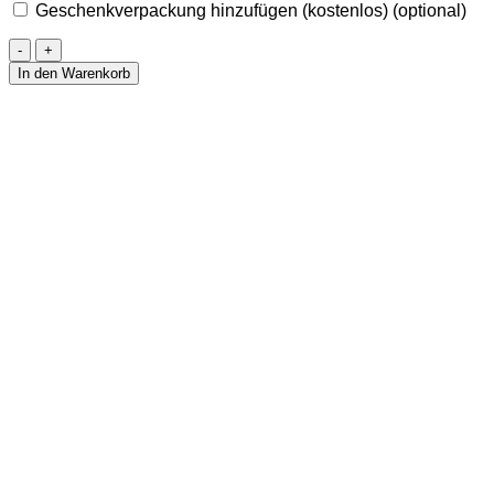
Geschenkverpackung hinzufügen (kostenlos)
(optional)
Anhänger
aus
In den Warenkorb
Amethyst
25
mm
Menge