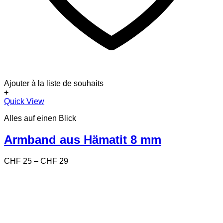
Ajouter à la liste de souhaits
+
Dieses
Quick View
Produkt
Alles auf einen Blick
weist
mehrere
Varianten
Armband aus Hämatit 8 mm
auf.
Die
Preisspanne:
CHF
25
–
CHF
29
Optionen
CHF 25
können
bis
auf
CHF 29
der
Produktseite
gewählt
werden