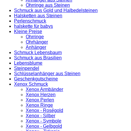
Ohrringe aus Steinen
Schmuck aus Gold und Halbedelsteinen
Halsketten aus Steinen
Perlenschmuck
halskette für babys
Kleine Preise
Ohrringe
Ohrhänger
Anhänger
Schmuck Lebensbaum
Schmuck aus Brasilien
Lebensblume
Steinpendel
Schlüsselanhänger aus Steinen
Geschenkgutscheine
Xenox Schmuck
Xenox Armbänder
Xenox Herzen
Xenox Perlen
Xenox Ringe
Xenox - Roségold
Xenox - Silber
Xenox - Symbole
Xenox - Gelbgold