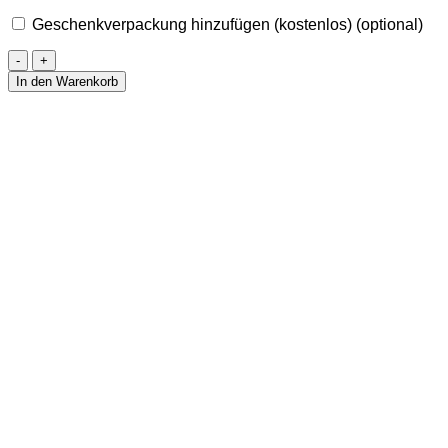
Geschenkverpackung hinzufügen (kostenlos)
(optional)
Armband
aus
In den Warenkorb
Citrin,
Iolith
&
Granat
-
ADELA
Menge