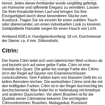
hervor. Jedes dieser Armbänder wurde sorgfältig gefertigt,
um Harmonie und raffinierte Eleganz zu vermitteln. Lassen
Sie Ihrer Kreativität freien Lauf und bringen Sie Ihre
Einzigartigkeit durch diese besonderen Stücke zum
Ausdruck. Tragen Sie sie einzeln für einen subtilen Touch
oder übereinander, um einen individuellen Look zu kreieren.
Goldplattierte Hämatite sorgen für einen Hauch von Licht.
Armband ADELA: Handgelenkumfang: 18 cm. Durchmesser
der Steine: ca. 4 mm. Silikondraht.
Citrin:
Der Name Citrin leitet sich vom lateinischen Wort «citrus» ab
und bezieht sich auf seine gelbe Farbe. Citrin ist eine
Varietät des Quarz. Die gelbe bis orange Farbe des Citrins
ist in der Regel auf Spuren von Eiseneinschlüssen
zurückzuführen. Sein Farbton kann von blassem Gelb bis zu
tiefem Bernstein reichen. Die wertvollsten Citrins sind die mit
den kräftigsten Farben. Citrin ist in der Regel durchsichtig bis
durchscheinend. Man findet ihn in Verbindung mit Amethyst
und anderen Quarzsorten. Vor allem Brasilien ist für die
Qualität seiner Citrinsteine bekannt. Die wichtigsten
Citrinvorkommen: Brasilien, Madagaskar, Russland