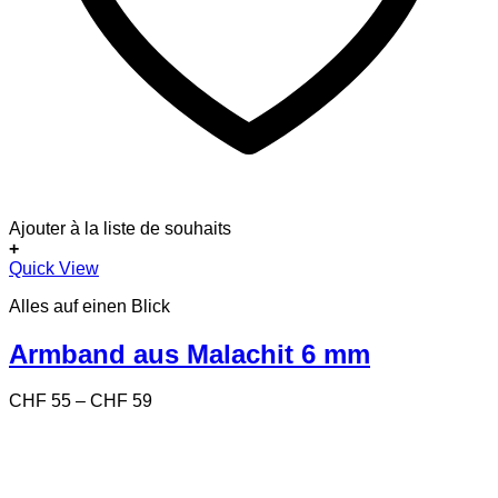
Ajouter à la liste de souhaits
+
Dieses
Quick View
Produkt
Alles auf einen Blick
weist
mehrere
Varianten
Armband aus Malachit 6 mm
auf.
Die
Preisspanne:
CHF
55
–
CHF
59
Optionen
CHF 55
können
bis
auf
CHF 59
der
Produktseite