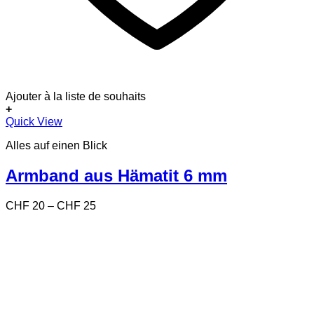
Ajouter à la liste de souhaits
+
Dieses
Quick View
Produkt
Alles auf einen Blick
weist
mehrere
Varianten
Armband aus Hämatit 6 mm
auf.
Die
Preisspanne:
CHF
20
–
CHF
25
Optionen
CHF 20
können
bis
auf
CHF 25
der
Produktseite
gewählt
werden