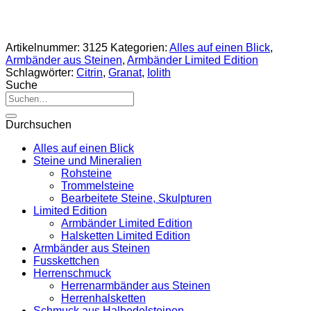
Artikelnummer:
3125
Kategorien:
Alles auf einen Blick
,
Armbänder aus Steinen
,
Armbänder Limited Edition
Schlagwörter:
Citrin
,
Granat
,
Iolith
Suche
Suche
nach:
Durchsuchen
Alles auf einen Blick
Steine und Mineralien
Rohsteine
Trommelsteine
Bearbeitete Steine, Skulpturen
Limited Edition
Armbänder Limited Edition
Halsketten Limited Edition
Armbänder aus Steinen
Fusskettchen
Herrenschmuck
Herrenarmbänder aus Steinen
Herrenhalsketten
Schmuck aus Halbedelsteinen