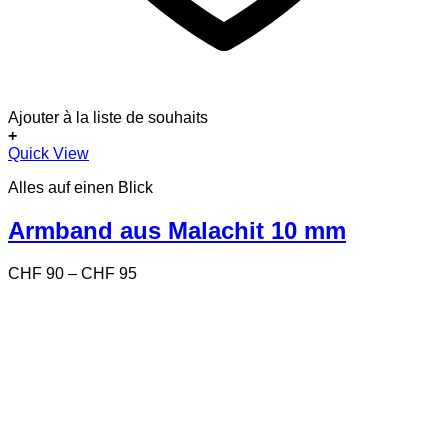
Ajouter à la liste de souhaits
+
Dieses
Quick View
Produkt
Alles auf einen Blick
weist
mehrere
Varianten
Armband aus Malachit 10 mm
auf.
Die
Preisspanne:
CHF
90
–
CHF
95
Optionen
CHF 90
können
bis
auf
CHF 95
der
Produktseite
gewählt
werden