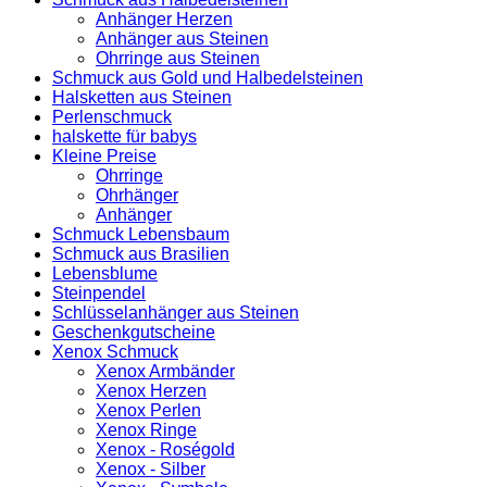
Anhänger Herzen
Anhänger aus Steinen
Ohrringe aus Steinen
Schmuck aus Gold und Halbedelsteinen
Halsketten aus Steinen
Perlenschmuck
halskette für babys
Kleine Preise
Ohrringe
Ohrhänger
Anhänger
Schmuck Lebensbaum
Schmuck aus Brasilien
Lebensblume
Steinpendel
Schlüsselanhänger aus Steinen
Geschenkgutscheine
Xenox Schmuck
Xenox Armbänder
Xenox Herzen
Xenox Perlen
Xenox Ringe
Xenox - Roségold
Xenox - Silber