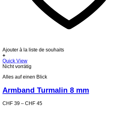
Ajouter à la liste de souhaits
+
Dieses
Quick View
Produkt
Nicht vorrätig
weist
Alles auf einen Blick
mehrere
Varianten
auf.
Armband Turmalin 8 mm
Die
Optionen
Preisspanne:
CHF
39
–
CHF
45
können
CHF 39
auf
bis
der
CHF 45
Produktseite
gewählt
werden