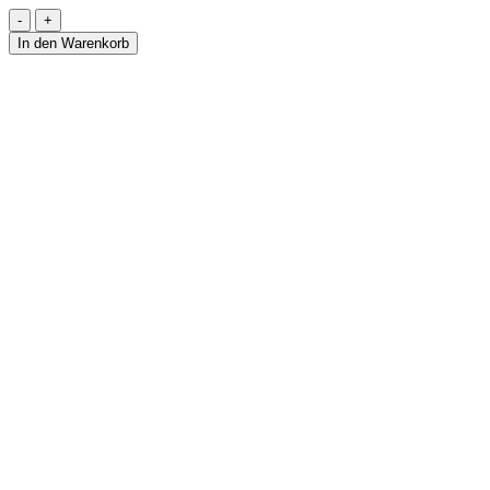
Halskette
aus
In den Warenkorb
Jade
&
Turmalin
-
EDEN
Menge