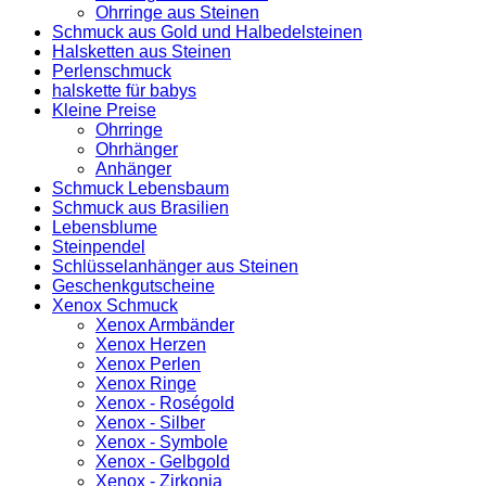
Ohrringe aus Steinen
Schmuck aus Gold und Halbedelsteinen
Halsketten aus Steinen
Perlenschmuck
halskette für babys
Kleine Preise
Ohrringe
Ohrhänger
Anhänger
Schmuck Lebensbaum
Schmuck aus Brasilien
Lebensblume
Steinpendel
Schlüsselanhänger aus Steinen
Geschenkgutscheine
Xenox Schmuck
Xenox Armbänder
Xenox Herzen
Xenox Perlen
Xenox Ringe
Xenox - Roségold
Xenox - Silber
Xenox - Symbole
Xenox - Gelbgold
Xenox - Zirkonia