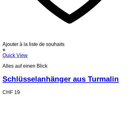
Ajouter à la liste de souhaits
+
Dieses
Quick View
Produkt
Alles auf einen Blick
weist
mehrere
Varianten
Schlüsselanhänger aus Turmalin
auf.
Die
CHF
19
Optionen
können
auf
der
Produktseite
gewählt
werden