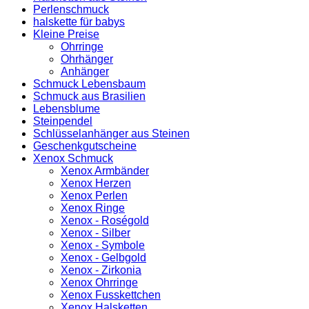
Perlenschmuck
halskette für babys
Kleine Preise
Ohrringe
Ohrhänger
Anhänger
Schmuck Lebensbaum
Schmuck aus Brasilien
Lebensblume
Steinpendel
Schlüsselanhänger aus Steinen
Geschenkgutscheine
Xenox Schmuck
Xenox Armbänder
Xenox Herzen
Xenox Perlen
Xenox Ringe
Xenox - Roségold
Xenox - Silber
Xenox - Symbole
Xenox - Gelbgold
Xenox - Zirkonia
Xenox Ohrringe
Xenox Fusskettchen
Xenox Halsketten