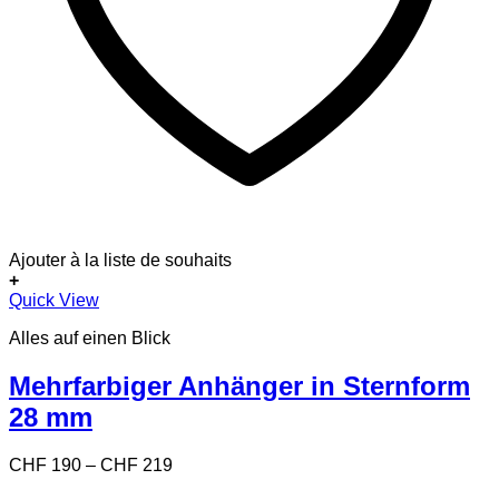
Ajouter à la liste de souhaits
+
Dieses
Quick View
Produkt
Alles auf einen Blick
weist
mehrere
Varianten
Mehrfarbiger Anhänger in Sternform
auf.
28 mm
Die
Optionen
können
Preisspanne:
CHF
190
–
CHF
219
auf
CHF 190