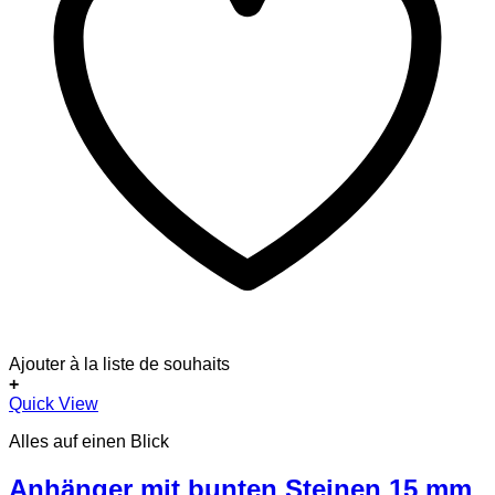
Ajouter à la liste de souhaits
+
Dieses
Quick View
Produkt
Alles auf einen Blick
weist
mehrere
Varianten
Anhänger mit bunten Steinen 15 mm