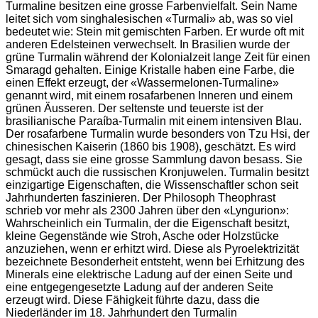
Turmaline besitzen eine grosse Farbenvielfalt. Sein Name
leitet sich vom singhalesischen «Turmali» ab, was so viel
bedeutet wie: Stein mit gemischten Farben. Er wurde oft mit
anderen Edelsteinen verwechselt. In Brasilien wurde der
grüne Turmalin während der Kolonialzeit lange Zeit für einen
Smaragd gehalten. Einige Kristalle haben eine Farbe, die
einen Effekt erzeugt, der «Wassermelonen-Turmaline»
genannt wird, mit einem rosafarbenen Inneren und einem
grünen Äusseren. Der seltenste und teuerste ist der
brasilianische Paraíba-Turmalin mit einem intensiven Blau.
Der rosafarbene Turmalin wurde besonders von Tzu Hsi, der
chinesischen Kaiserin (1860 bis 1908), geschätzt. Es wird
gesagt, dass sie eine grosse Sammlung davon besass. Sie
schmückt auch die russischen Kronjuwelen. Turmalin besitzt
einzigartige Eigenschaften, die Wissenschaftler schon seit
Jahrhunderten faszinieren. Der Philosoph Theophrast
schrieb vor mehr als 2300 Jahren über den «Lyngurion»:
Wahrscheinlich ein Turmalin, der die Eigenschaft besitzt,
kleine Gegenstände wie Stroh, Asche oder Holzstücke
anzuziehen, wenn er erhitzt wird. Diese als Pyroelektrizität
bezeichnete Besonderheit entsteht, wenn bei Erhitzung des
Minerals eine elektrische Ladung auf der einen Seite und
eine entgegengesetzte Ladung auf der anderen Seite
erzeugt wird. Diese Fähigkeit führte dazu, dass die
Niederländer im 18. Jahrhundert den Turmalin