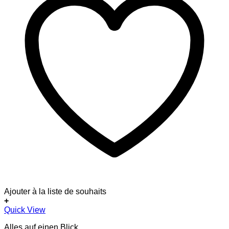
Ajouter à la liste de souhaits
+
Dieses
Quick View
Produkt
Alles auf einen Blick
weist