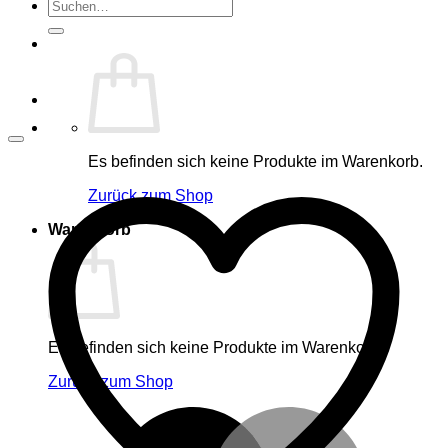
Suche
nach:
Es befinden sich keine Produkte im Warenkorb.
Zurück zum Shop
Warenkorb
Es befinden sich keine Produkte im Warenkorb.
Zurück zum Shop
M