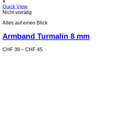
+
Dieses
Quick View
Produkt
Nicht vorrätig
weist
Alles auf einen Blick
mehrere
Varianten
auf.
Armband Turmalin 8 mm
Die
Optionen
Preisspanne:
CHF
39
–
CHF
45
können
CHF 39
auf
bis
der
CHF 45
Produktseite
gewählt
werden