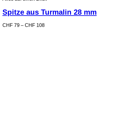
mehrere
Varianten
Spitze aus Turmalin 28 mm
auf.
Die
Preisspanne:
CHF
79
–
CHF
108
Optionen
CHF 79
können
bis
auf
CHF 108
der
Produktseite
gewählt
werden