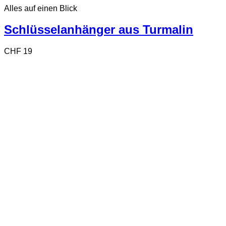
Alles auf einen Blick
weist
mehrere
Varianten
Schlüsselanhänger aus Turmalin
auf.
Die
CHF
19
Optionen
können
auf
der
Produktseite
gewählt
werden