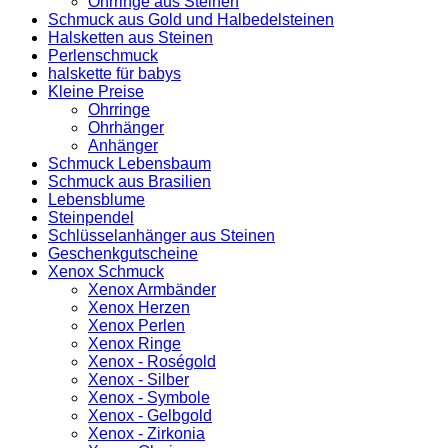
Ohrringe aus Steinen
Schmuck aus Gold und Halbedelsteinen
Halsketten aus Steinen
Perlenschmuck
halskette für babys
Kleine Preise
Ohrringe
Ohrhänger
Anhänger
Schmuck Lebensbaum
Schmuck aus Brasilien
Lebensblume
Steinpendel
Schlüsselanhänger aus Steinen
Geschenkgutscheine
Xenox Schmuck
Xenox Armbänder
Xenox Herzen
Xenox Perlen
Xenox Ringe
Xenox - Roségold
Xenox - Silber
Xenox - Symbole
Xenox - Gelbgold
Xenox - Zirkonia