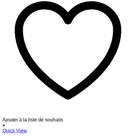
Ajouter à la liste de souhaits
+
Dieses
Quick View
Produkt