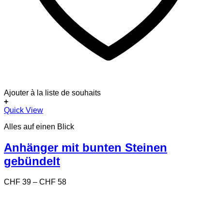
Ajouter à la liste de souhaits
+
Dieses
Quick View
Produkt
Alles auf einen Blick
weist
mehrere
Varianten
Anhänger mit bunten Steinen
auf.
gebündelt
Die
Optionen
können
Preisspanne:
CHF
39
–
CHF
58
auf
CHF 39
der
bis
Produktseite
CHF 58
gewählt