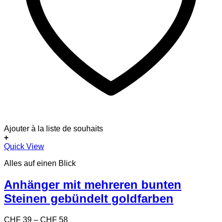
Ajouter à la liste de souhaits
+
Dieses
Quick View
Produkt
Alles auf einen Blick
weist
mehrere
Varianten
Anhänger mit mehreren bunten
auf.
Steinen gebündelt goldfarben
Die
Optionen
können
Preisspanne:
CHF
39
–
CHF
58