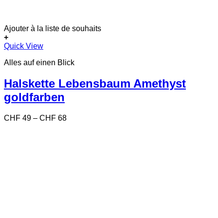
Ajouter à la liste de souhaits
+
Dieses
Quick View
Produkt
Alles auf einen Blick
weist
mehrere
Varianten
Halskette Lebensbaum Amethyst
auf.
goldfarben
Die
Optionen
können
Preisspanne:
CHF
49
–
CHF
68
auf
CHF 49
der
bis
Produktseite
CHF 68
gewählt
werden