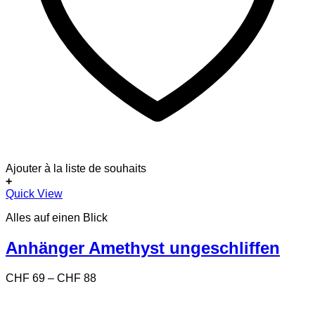
Ajouter à la liste de souhaits
+
Dieses
Quick View
Produkt
Alles auf einen Blick
weist
mehrere
Varianten
Anhänger Amethyst ungeschliffen
auf.
Die
Preisspanne:
CHF
69
–
CHF
88
Optionen
CHF 69
können
bis
auf