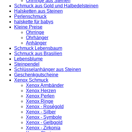
Ohrringe aus Steinen
Schmuck aus Gold und Halbedelsteinen
Halsketten aus Steinen
Perlenschmuck
halskette für babys
Kleine Preise
Ohrringe
Ohrhänger
Anhänger
Schmuck Lebensbaum
Schmuck aus Brasilien
Lebensblume
Steinpendel
Schlüsselanhänger aus Steinen
Geschenkgutscheine
Xenox Schmuck
Xenox Armbänder
Xenox Herzen
Xenox Perlen
Xenox Ringe
Xenox - Roségold
Xenox - Silber
Xenox - Symbole
Xenox - Gelbgold
Xenox - Zirkonia