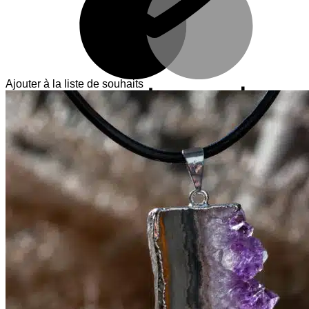
Ajouter à la liste de souhaits
V
T