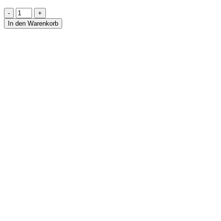
Anhänger
aus
In den Warenkorb
Amethyst
Menge