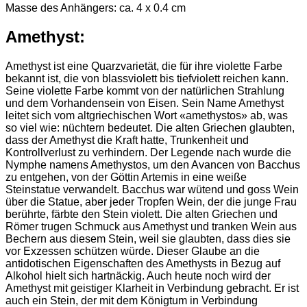
Masse des Anhängers: ca. 4 x 0.4 cm
Amethyst:
Amethyst ist eine Quarzvarietät, die für ihre violette Farbe
bekannt ist, die von blassviolett bis tiefviolett reichen kann.
Seine violette Farbe kommt von der natürlichen Strahlung
und dem Vorhandensein von Eisen. Sein Name Amethyst
leitet sich vom altgriechischen Wort «amethystos» ab, was
so viel wie: nüchtern bedeutet. Die alten Griechen glaubten,
dass der Amethyst die Kraft hatte, Trunkenheit und
Kontrollverlust zu verhindern. Der Legende nach wurde die
Nymphe namens Amethystos, um den Avancen von Bacchus
zu entgehen, von der Göttin Artemis in eine weiße
Steinstatue verwandelt. Bacchus war wütend und goss Wein
über die Statue, aber jeder Tropfen Wein, der die junge Frau
berührte, färbte den Stein violett. Die alten Griechen und
Römer trugen Schmuck aus Amethyst und tranken Wein aus
Bechern aus diesem Stein, weil sie glaubten, dass dies sie
vor Exzessen schützen würde. Dieser Glaube an die
antidotischen Eigenschaften des Amethysts in Bezug auf
Alkohol hielt sich hartnäckig. Auch heute noch wird der
Amethyst mit geistiger Klarheit in Verbindung gebracht. Er ist
auch ein Stein, der mit dem Königtum in Verbindung