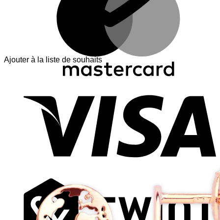
Ajouter à la liste de souhaits
V
T