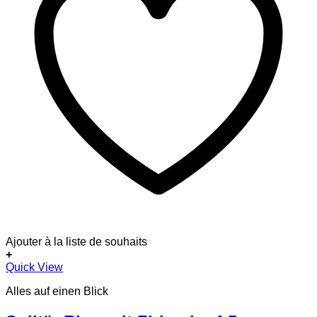
Ajouter à la liste de souhaits
+
Dieses
Quick View
Produkt
Alles auf einen Blick
weist
mehrere