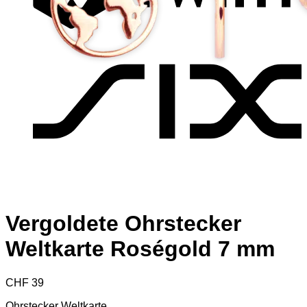
S
Vergoldete Ohrstecker
Weltkarte Roségold 7 mm
CHF
39
Ohrstecker Weltkarte