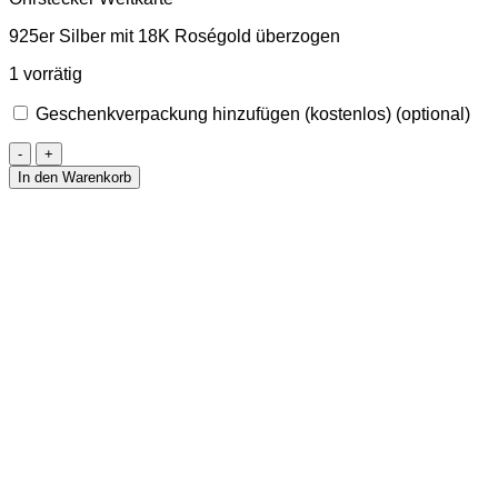
925er Silber mit 18K Roségold überzogen
1 vorrätig
Geschenkverpackung hinzufügen (kostenlos)
(optional)
Vergoldete
Ohrstecker
In den Warenkorb
Weltkarte
Roségold
7
mm
Menge