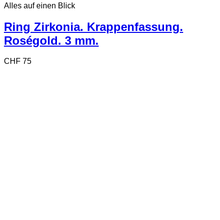
Alles auf einen Blick
weist
mehrere
Varianten
Ring Zirkonia. Krappenfassung.
auf.
Roségold. 3 mm.
Die
Optionen
können
CHF
75
auf
der
Produktseite
gewählt
werden