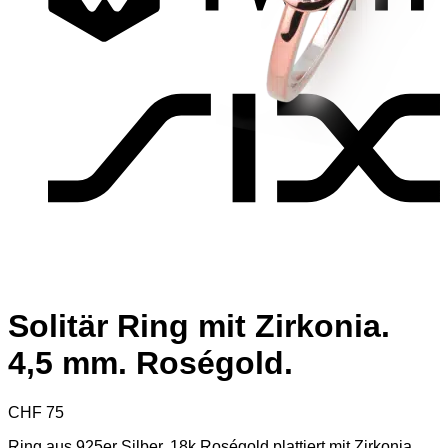
S
Solitär Ring mit Zirkonia.
4,5 mm. Roségold.
CHF
75
Ring aus 925er Silber. 18k Roségold plattiert mit Zirkonia.