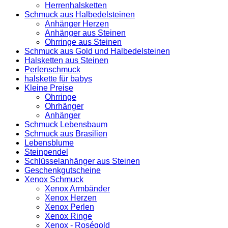
Herrenhalsketten
Schmuck aus Halbedelsteinen
Anhänger Herzen
Anhänger aus Steinen
Ohrringe aus Steinen
Schmuck aus Gold und Halbedelsteinen
Halsketten aus Steinen
Perlenschmuck
halskette für babys
Kleine Preise
Ohrringe
Ohrhänger
Anhänger
Schmuck Lebensbaum
Schmuck aus Brasilien
Lebensblume
Steinpendel
Schlüsselanhänger aus Steinen
Geschenkgutscheine
Xenox Schmuck
Xenox Armbänder
Xenox Herzen
Xenox Perlen
Xenox Ringe
Xenox - Roségold