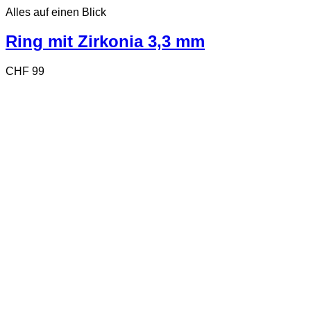
Produkt
Alles auf einen Blick
weist
mehrere
Varianten
Ring mit Zirkonia 3,3 mm
auf.
Die
CHF
99
Optionen
können
auf
der
Produktseite
gewählt
werden