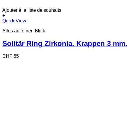
Ajouter à la liste de souhaits
+
Dieses
Quick View
Produkt
Alles auf einen Blick
weist
mehrere
Varianten
Solitär Ring Zirkonia. Krappen 3 mm.
auf.
Die
CHF
55
Optionen
können
auf
der
Produktseite
gewählt
werden