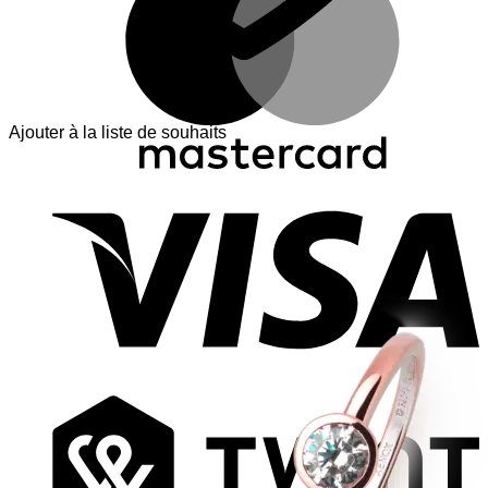
Ajouter à la liste de souhaits
V
T