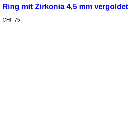
Varianten
Ring mit Zirkonia 4,5 mm vergoldet
auf.
Die
CHF
75
Optionen
können
auf
der
Produktseite
gewählt
werden