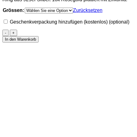
Grössen:
Zurücksetzen
Geschenkverpackung hinzufügen (kostenlos)
(optional)
Solitär
Ring
In den Warenkorb
mit
Zirkonia.
4,5
mm.
Roségold.
Menge