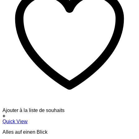
Ajouter à la liste de souhaits
+
Dieses
Quick View
Produkt
Alles auf einen Blick
weist
mehrere