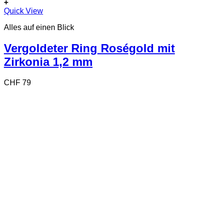
+
Dieses
Quick View
Produkt
Alles auf einen Blick
weist
mehrere
Varianten
Vergoldeter Ring Roségold mit
auf.
Zirkonia 1,2 mm
Die
Optionen
können
CHF
79
auf
der
Produktseite
gewählt
werden