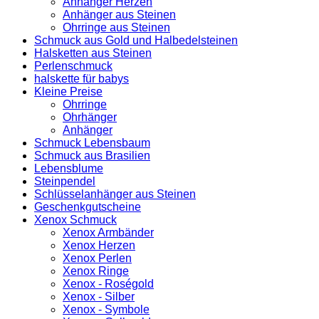
Anhänger Herzen
Anhänger aus Steinen
Ohrringe aus Steinen
Schmuck aus Gold und Halbedelsteinen
Halsketten aus Steinen
Perlenschmuck
halskette für babys
Kleine Preise
Ohrringe
Ohrhänger
Anhänger
Schmuck Lebensbaum
Schmuck aus Brasilien
Lebensblume
Steinpendel
Schlüsselanhänger aus Steinen
Geschenkgutscheine
Xenox Schmuck
Xenox Armbänder
Xenox Herzen
Xenox Perlen
Xenox Ringe
Xenox - Roségold
Xenox - Silber
Xenox - Symbole