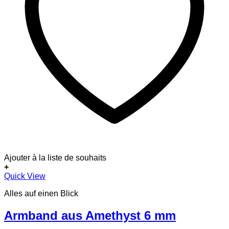
Ajouter à la liste de souhaits
+
Dieses
Quick View
Produkt
Alles auf einen Blick
weist
mehrere
Varianten
Armband aus Amethyst 6 mm
auf.