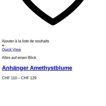
Ajouter à la liste de souhaits
+
Dieses
Quick View
Produkt
Alles auf einen Blick
weist
mehrere
Varianten
Anhänger Amethystblume
auf.
Die
Preisspanne:
CHF
110
–
CHF
129
Optionen
CHF 110
können
bis
auf
CHF 129
der
Produktseite
gewählt
werden