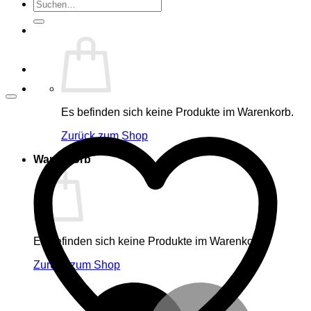
Suche
nach:
Es befinden sich keine Produkte im Warenkorb.
Zurück zum Shop
Warenkorb
Es befinden sich keine Produkte im Warenkorb.
Zurück zum Shop
M