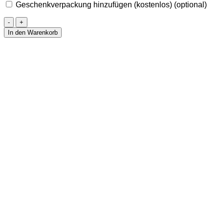
Geschenkverpackung hinzufügen (kostenlos)
(optional)
Anhänger
mit
In den Warenkorb
bunten
Steinen
35
mm
Menge