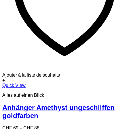
Ajouter à la liste de souhaits
+
Dieses
Quick View
Produkt
Alles auf einen Blick
weist
mehrere
Varianten
Anhänger Amethyst ungeschliffen
auf.
goldfarben
Die
Optionen
können
Preisspanne:
CHF
69
–
CHF
88