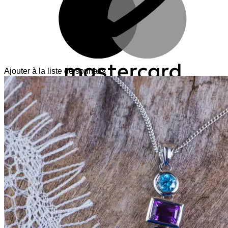
Ajouter à la liste de souhaits
V
T