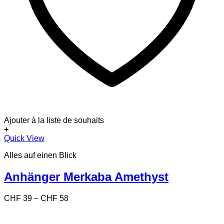
Ajouter à la liste de souhaits
+
Dieses
Quick View
Produkt
Alles auf einen Blick
weist
mehrere
Varianten
Anhänger Merkaba Amethyst
auf.
Die
Preisspanne:
CHF
39
–
CHF
58
Optionen
CHF 39
können
bis
auf