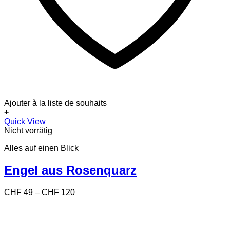
Ajouter à la liste de souhaits
+
Dieses
Quick View
Produkt
Nicht vorrätig
weist
Alles auf einen Blick
mehrere
Varianten
auf.
Engel aus Rosenquarz
Die
Optionen
Preisspanne:
CHF
49
–
CHF
120
können
CHF 49
auf
bis
der
CHF 120
Produktseite