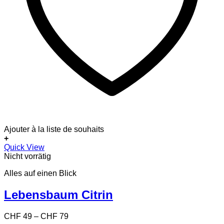
Ajouter à la liste de souhaits
+
Dieses
Quick View
Produkt
Nicht vorrätig
weist
Alles auf einen Blick
mehrere
Varianten
auf.
Lebensbaum Citrin
Die
Optionen
Preisspanne:
CHF
49
–
CHF
79
können