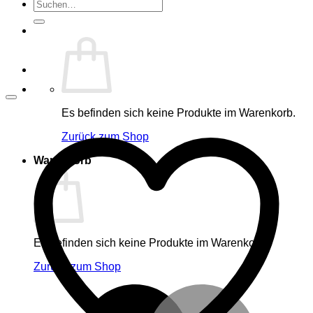
Suche
nach:
Es befinden sich keine Produkte im Warenkorb.
Zurück zum Shop
Warenkorb
Es befinden sich keine Produkte im Warenkorb.
Zurück zum Shop
M