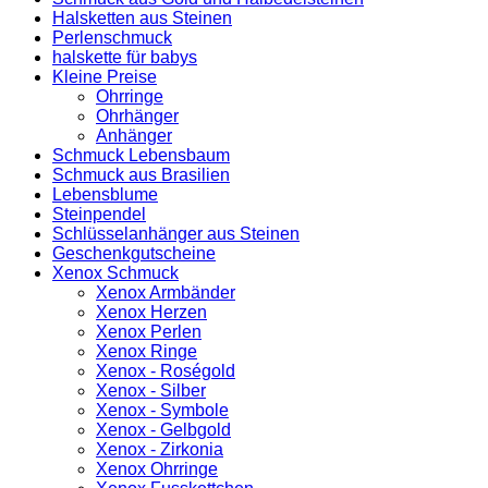
Halsketten aus Steinen
Perlenschmuck
halskette für babys
Kleine Preise
Ohrringe
Ohrhänger
Anhänger
Schmuck Lebensbaum
Schmuck aus Brasilien
Lebensblume
Steinpendel
Schlüsselanhänger aus Steinen
Geschenkgutscheine
Xenox Schmuck
Xenox Armbänder
Xenox Herzen
Xenox Perlen
Xenox Ringe
Xenox - Roségold
Xenox - Silber
Xenox - Symbole
Xenox - Gelbgold
Xenox - Zirkonia
Xenox Ohrringe