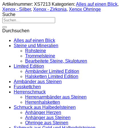
Artikelnummer:
XS7213
Kategorien:
Alles auf einen Blick
,
Xenox - Silber
,
Xenox - Zirkonia
,
Xenox Ohrringe
Suche
Suche
nach:
Durchsuchen
Alles auf einen Blick
Steine und Mineralien
Rohsteine
Trommelsteine
Bearbeitete Steine, Skulpturen
Limited Edition
Armbänder Limited Edition
Halsketten Limited Edition
Armbänder aus Steinen
Fusskettchen
Herrenschmuck
Herrenarmbänder aus Steinen
Herrenhalsketten
Schmuck aus Halbedelsteinen
Anhänger Herzen
Anhänger aus Steinen
Ohrringe aus Steinen
Schmuck aus Gold und Halbedelsteinen