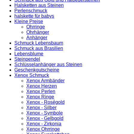
Halsketten aus Steinen
Perlenschmuck
halskette für babys
Kleine Preise
Ohrringe
Ohrhänger
Anhänger
Schmuck Lebensbaum
Schmuck aus Brasilien
Lebensblume
Steinpendel
Schlüsselanhänger aus Steinen
Geschenkgutscheine
Xenox Schmuck
Xenox Armbänder
Xenox Herzen
Xenox Perlen
Xenox Ringe
Xenox - Roségold
Xenox - Silber
Xenox - Symbole
Xenox - Gelbgold
Xenox - Zirkonia
Xenox Ohrringe