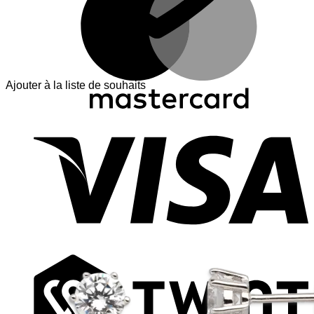
Ajouter à la liste de souhaits
V
T