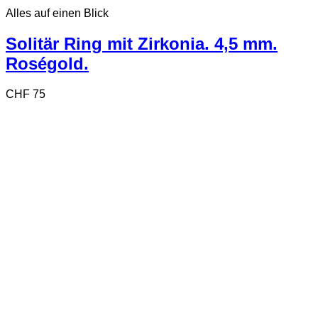
Produkt
Alles auf einen Blick
weist
mehrere
Varianten
Solitär Ring mit Zirkonia. 4,5 mm.
auf.
Roségold.
Die
Optionen
können
CHF
75
auf
der
Produktseite
gewählt
werden