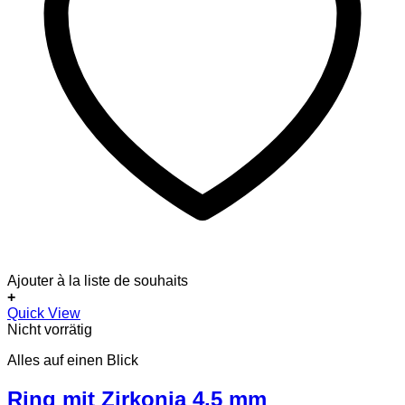
Ajouter à la liste de souhaits
+
Dieses
Quick View
Produkt
Nicht vorrätig
weist
Alles auf einen Blick
mehrere
Varianten
auf.
Ring mit Zirkonia 4,5 mm