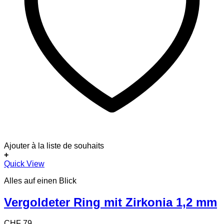
Ajouter à la liste de souhaits
+
Dieses
Quick View
Produkt
Alles auf einen Blick
weist
mehrere
Varianten
Vergoldeter Ring mit Zirkonia 1,2 mm
auf.
Die
CHF
79