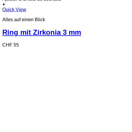
+
Dieses
Quick View
Produkt
Alles auf einen Blick
weist
mehrere
Varianten
Ring mit Zirkonia 3 mm
auf.
Die
CHF
55
Optionen
können
auf
der
Produktseite
gewählt
werden