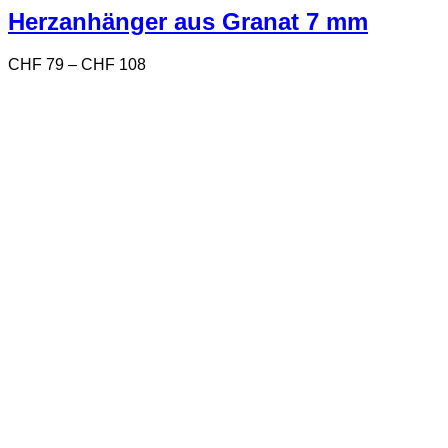
Varianten
Herzanhänger aus Granat 7 mm
auf.
Die
Preisspanne:
CHF
79
–
CHF
108
Optionen
CHF 79
können
bis
auf
CHF 108
der
Produktseite
gewählt
werden