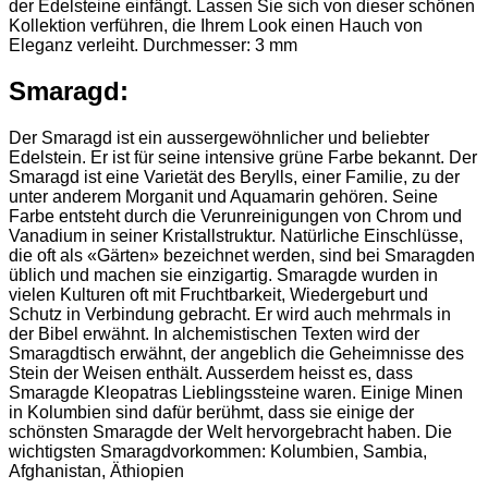
der Edelsteine einfängt. Lassen Sie sich von dieser schönen
Kollektion verführen, die Ihrem Look einen Hauch von
Eleganz verleiht. Durchmesser: 3 mm
Smaragd:
Der Smaragd ist ein aussergewöhnlicher und beliebter
Edelstein. Er ist für seine intensive grüne Farbe bekannt. Der
Smaragd ist eine Varietät des Berylls, einer Familie, zu der
unter anderem Morganit und Aquamarin gehören. Seine
Farbe entsteht durch die Verunreinigungen von Chrom und
Vanadium in seiner Kristallstruktur. Natürliche Einschlüsse,
die oft als «Gärten» bezeichnet werden, sind bei Smaragden
üblich und machen sie einzigartig. Smaragde wurden in
vielen Kulturen oft mit Fruchtbarkeit, Wiedergeburt und
Schutz in Verbindung gebracht. Er wird auch mehrmals in
der Bibel erwähnt. In alchemistischen Texten wird der
Smaragdtisch erwähnt, der angeblich die Geheimnisse des
Stein der Weisen enthält. Ausserdem heisst es, dass
Smaragde Kleopatras Lieblingssteine waren. Einige Minen
in Kolumbien sind dafür berühmt, dass sie einige der
schönsten Smaragde der Welt hervorgebracht haben. Die
wichtigsten Smaragdvorkommen: Kolumbien, Sambia,
Afghanistan, Äthiopien