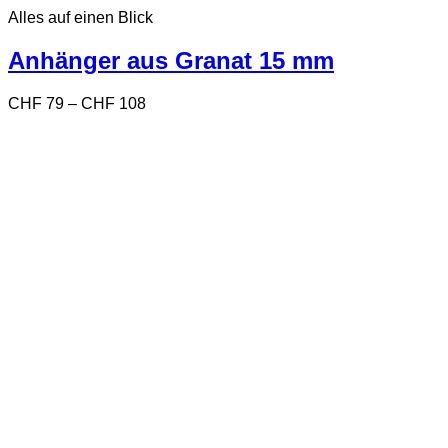
Produkt
Alles auf einen Blick
weist
mehrere
Varianten
Anhänger aus Granat 15 mm
auf.
Die
Preisspanne:
CHF
79
–
CHF
108
Optionen
CHF 79
können
bis
auf
CHF 108
der
Produktseite
gewählt
werden