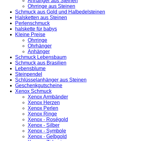
Anhänger aus Steinen
Ohrringe aus Steinen
Schmuck aus Gold und Halbedelsteinen
Halsketten aus Steinen
Perlenschmuck
halskette für babys
Kleine Preise
Ohrringe
Ohrhänger
Anhänger
Schmuck Lebensbaum
Schmuck aus Brasilien
Lebensblume
Steinpendel
Schlüsselanhänger aus Steinen
Geschenkgutscheine
Xenox Schmuck
Xenox Armbänder
Xenox Herzen
Xenox Perlen
Xenox Ringe
Xenox - Roségold
Xenox - Silber
Xenox - Symbole
Xenox - Gelbgold