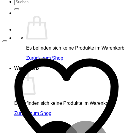
Suche
nach:
Es befinden sich keine Produkte im Warenkorb.
Zurück zum Shop
Warenkorb
Es befinden sich keine Produkte im Warenkorb.
Zurück zum Shop
M