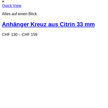
+
Dieses
Quick View
Produkt
Alles auf einen Blick
weist
mehrere
Varianten
Anhänger Kreuz aus Citrin 33 mm
auf.
Die
Preisspanne:
CHF
130
–
CHF
159
Optionen
CHF 130
können
bis
auf
CHF 159
der
Produktseite
gewählt
werden