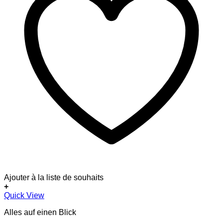
Ajouter à la liste de souhaits
+
Dieses
Quick View
Produkt
Alles auf einen Blick
weist
mehrere