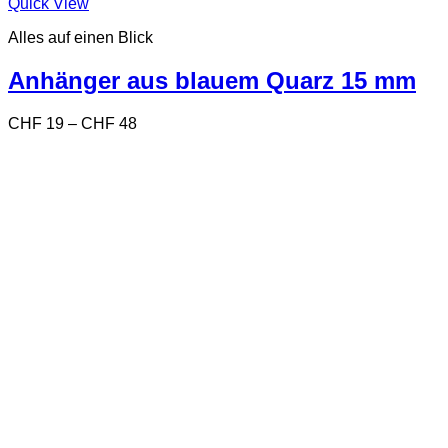
Dieses
Quick View
Produkt
Alles auf einen Blick
weist
mehrere
Varianten
Anhänger aus blauem Quarz 15 mm
auf.
Die
Preisspanne:
CHF
19
–
CHF
48
Optionen
CHF 19
können
bis
auf
CHF 48
der
Produktseite
gewählt
werden