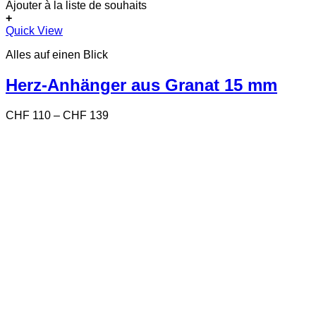
Ajouter à la liste de souhaits
+
Dieses
Quick View
Produkt
Alles auf einen Blick
weist
mehrere
Varianten
Herz-Anhänger aus Granat 15 mm
auf.
Die
Preisspanne:
CHF
110
–
CHF
139
Optionen
CHF 110
können
bis
auf
CHF 139
der
Produktseite
gewählt
werden